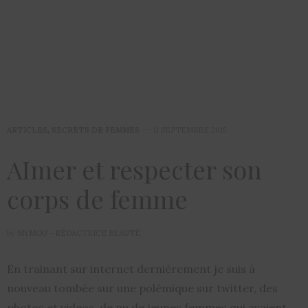
ARTICLES
,
SECRETS DE FEMMES
11 SEPTEMBRE 2015
AImer et respecter son
corps de femme
by
MYMOU - RÉDACTRICE BEAUTÉ
En trainant sur internet dernièrement je suis à
nouveau tombée sur une polémique sur twitter, des
photos et videos de nu de jeunes femmes qui avaient