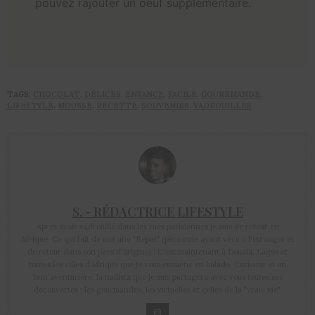
pouvez rajouter un oeuf supplémentaire.
TAGS:
CHOCOLAT
,
DÉLICES
,
ENFANCE
,
FACILE
,
GOURRMANDE
,
LIFESTYLE
,
MOUSSE
,
RECETTE
,
SOUVENIRS
,
VADROUILLES
S. - RÉDACTRICE LIFESTYLE
Après avoir vadrouillé dans les rues parisiennes je suis de retour en
Afrique. Ce qui fait de moi une "Repat" (personne ayant vécu à l'étranger et
de retour dans son pays d'origine) ! C'est maintenant à Douala, Lagos et
toutes les villes d'Afrique que je vous emmène en balade. Curieuse et un
brin aventurière, la nailista que je suis partagera avec vous toutes ses
découvertes : les gourmandes, les virtuelles et celles de la "vraie vie".