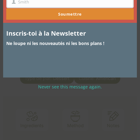
Smith
NOM
Soumettre
Temps de préparation
15
min
Inscris-toi à la Newsletter
Temps total
Ne loupe ni les nouveautés ni les bons plans !
2
h
15
min
Portions:
6
personnes
Type de plat:
Dessert
Cuisine:
American
Never see this message again.
Ingredients
Method
Notes