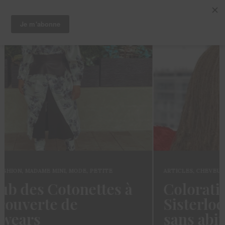
ARTICLES
,
CHEVEUX
,
TRUCS ET ASTUCES
Coloration des
Sisterlocks: décolorer
sans abimer ses locs