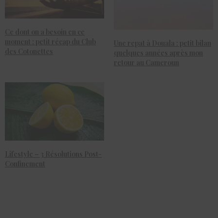
Ce dont on a besoin en ce
moment : petit récap du Club
Une repat à Douala : petit bilan
des Cotonettes
quelques années après mon
retour au Cameroun
Lifestyle – 3 Résolutions Post-
Confinement