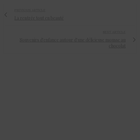
PREVIOUS ARTICLE
La rentrée tout en beauté
NEXT ARTICLE
Souvenirs d'enfance autour d'une délicieuse mousse au
chocolat