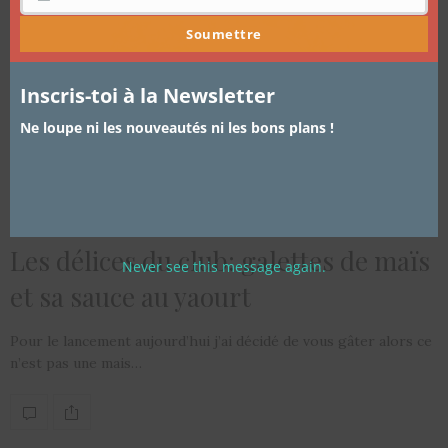
Soumettre
Inscris-toi à la Newsletter
Ne loupe ni les nouveautés ni les bons plans !
ARTICLES
,
CUISINE
,
JE REÇOIS
23 SEPTEMBRE 2015
Les délices du club: galettes de maïs
Never see this message again.
et sa sauce au yaourt
Pour le lancement aujourd’hui j’ai décidé de vous gâter alors ce
n’est pas une mais…