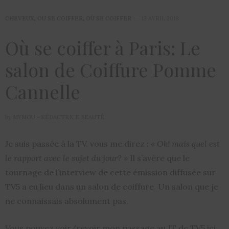
CHEVEUX
,
OU SE COIFFER
,
OÙ SE COIFFER
13 AVRIL 2018
Où se coiffer à Paris: Le
salon de Coiffure Pomme
Cannelle
by
MYMOU - RÉDACTRICE BEAUTÉ
Je suis passée à la TV. vous me direz :
« Ok! mais quel est
le rapport avec le sujet du jour? »
Il s’avère que le
tournage de l’interview de cette émission diffusée sur
TV5 a eu lieu dans un salon de coiffure. Un salon que je
ne connaissais absolument pas.
Vous pouvez voir/revoir mon passage au JT de TV5 ici.