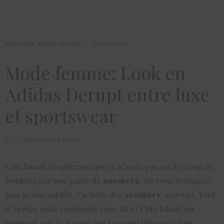
ARTICLES
,
MODE
,
PETITE
12 AVRIL 2018
Mode femme: Look en
Adidas Derupt entre luxe
et sportswear
by
C. - RÉDACTRICE MODE
Cela faisait longtemps que je n’avais pas eu de coup de
foudre pour une paire de
sneakers
. Ne vous trompez
pas, je suis addict. J’achète des
sneakers
, souvent, tout
le temps mais comment vous dire? Cela faisait un
moment que je n’avais pas ressenti l’urgence (oui