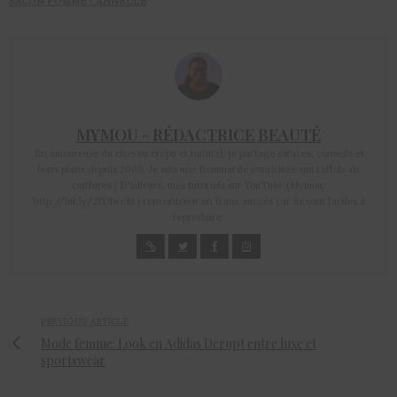
SALON POMME CANNELLE
MYMOU - RÉDACTRICE BEAUTÉ
En amoureuse du cheveu crépu et naturel, je partage astuces, conseils et
bons plans depuis 2009. Je suis une flemmarde confirmée qui raffole de
coiffures ! D'ailleurs, mes tutoriels sur YouTube (Mymou:
http://bit.ly/2fD1wcM ) rencontrent un franc succès car ils sont faciles à
reproduire.
PREVIOUS ARTICLE
Mode femme: Look en Adidas Derupt entre luxe et
sportswear