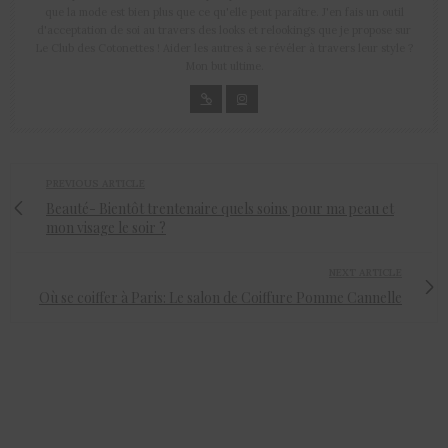
que la mode est bien plus que ce qu'elle peut paraître. J'en fais un outil
d'acceptation de soi au travers des looks et relookings que je propose sur
Le Club des Cotonettes ! Aider les autres à se révéler à travers leur style ?
Mon but ultime.
PREVIOUS ARTICLE
Beauté- Bientôt trentenaire quels soins pour ma peau et
mon visage le soir ?
NEXT ARTICLE
Où se coiffer à Paris: Le salon de Coiffure Pomme Cannelle