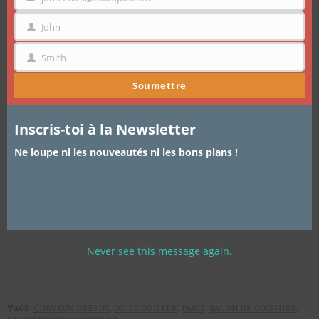
EMAIL
John
PRÉNOM
Smith
NOM
Soumettre
Inscris-toi à la Newsletter
Ne loupe ni les nouveautés ni les bons plans !
Never see this message again.
TAGS:
CHEVEUX CRÉPUS
,
OÙ SE COIFFER
,
PARIS
,
SALON DE COIFFURE
,