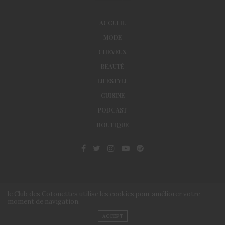
ACCUEIL
MODE
CHEVEUX
BEAUTÉ
LIFESTYLE
CUISINE
PODCAST
BOUTIQUE
le Club des Cotonettes utilise les cookies pour améliorer votre
moment de navigation.
© Le Club des Cotonettes - Copyrights 2013 ©
ACCEPT