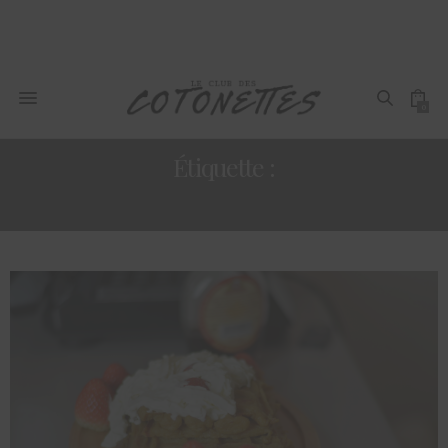
0
Étiquette :
DÉLICES