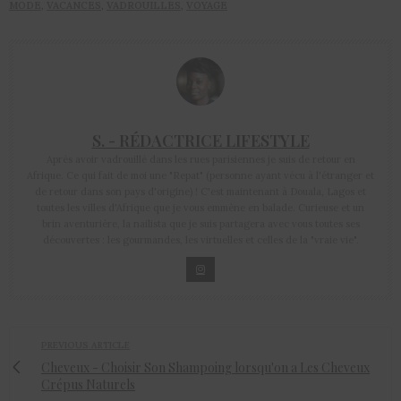
MODE
,
VACANCES
,
VADROUILLES
,
VOYAGE
S. - RÉDACTRICE LIFESTYLE
Après avoir vadrouillé dans les rues parisiennes je suis de retour en
Afrique. Ce qui fait de moi une "Repat" (personne ayant vécu à l'étranger et
de retour dans son pays d'origine) ! C'est maintenant à Douala, Lagos et
toutes les villes d'Afrique que je vous emmène en balade. Curieuse et un
brin aventurière, la nailista que je suis partagera avec vous toutes ses
découvertes : les gourmandes, les virtuelles et celles de la "vraie vie".
PREVIOUS ARTICLE
Cheveux - Choisir Son Shampoing lorsqu'on a Les Cheveux
Crépus Naturels