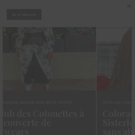
ARTICLES
,
CHEVEUX
,
TRUCS ET ASTUCES
Coloration des
Sisterlocks: décolorer
sans abimer ses locs