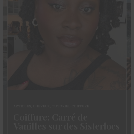
ARTICLES
,
FASHION
,
MODE
Mode Femme: Le Guide
Du Club des Cotonettes
ocs
Pour Bien Choisir Son