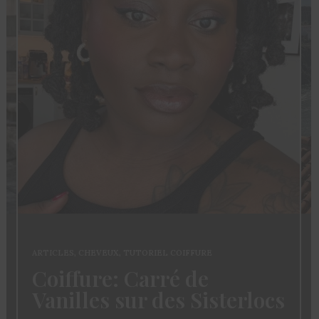
ARTICLES
,
FASHION
,
MODE
Mode Femme: Le Guide
Du Club des Cotonettes
s
Pour Bien Choisir Son