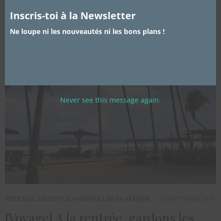
Inscris-toi à la Newsletter
Ne loupe ni les nouveautés ni les bons plans !
Never see this message again.
ARTICLES
,
LIFESTYLE
,
VADROUILLES EN AFRIQUE
13 SEPTEMBRE 2019
[Voyage] A la rentrée, gardons les