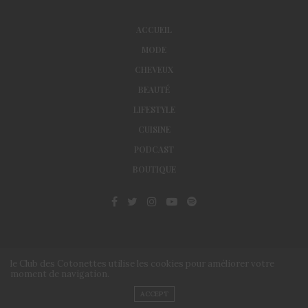
ACCUEIL
MODE
CHEVEUX
BEAUTÉ
LIFESTYLE
CUISINE
PODCAST
BOUTIQUE
le Club des Cotonettes utilise les cookies pour améliorer votre
moment de navigation.
© Le Club des Cotonettes - Copyrights 2013 ©
ACCEPT