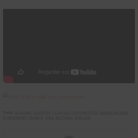
TAGS:
ACADEMY
,
BEAUTÉF
,
CLUB DES COTONETTES
,
EMMES NOIRES
,
EVENEMENT
,
FRANCE
,
HAIR
,
NATURAL
,
NHA 2016