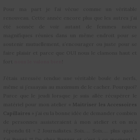
Pour ma part je l’ai vécue comme un véritable
renouveau. Cette année encore plus que les autres j’ai
été sonnée de voir autant de femmes noires
magnifiques réunies dans un même endroit pour se
soutenir mutuellement, s’encourager ou juste pour se
faire plaisir et parce que OUI nous le clamons haut et
fort
nous le valons
bie
n
!
J’étais stressée tendue une véritable boule de nerfs,
même si j’essayais au maximum de le cacher. Pourquoi?
Parce que le jeudi lorsque je suis allée récupérer le
matériel pour mon atelier «
Maitriser les Accessoires
Capillaires
» j’ai eu la bonne idée de demander combien
de personnes assisteraient à mon atelier et on m’a
répondu 61 + 2 Journalistes. Soix….. Soix….. plus quoi ?
J’ai Buggé !!! De chez Bugger et c’est à ce moment la