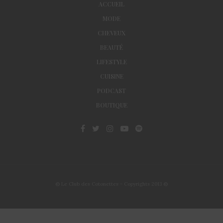
ACCUEIL
MODE
CHEVEUX
BEAUTÉ
LIFESTYLE
CUISINE
PODCAST
BOUTIQUE
© Le Club des Cotonettes - Copyrights 2013 ©