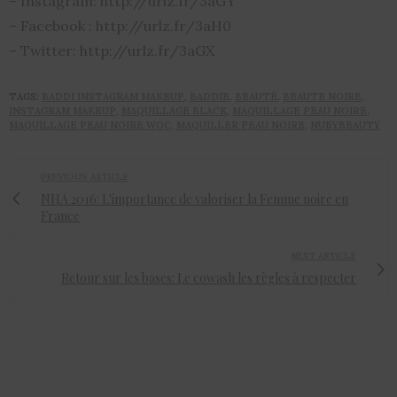
– Instagram: http://urlz.fr/3aGY
– Facebook : http://urlz.fr/3aH0
– Twitter: http://urlz.fr/3aGX
TAGS:
BADDI INSTAGRAM MAKEUP
,
BADDIE
,
BEAUTÉ
,
BEAUTE NOIRE
,
INSTAGRAM MAKEUP
,
MAQUILLAGE BLACK
,
MAQUILLAGE PEAU NOIRE
,
MAQUILLAGE PEAU NOIRE WOC
,
MAQUILLER PEAU NOIRE
,
NUBYBEAUTY
PREVIOUS ARTICLE
NHA 2016: L'importance de valoriser la Femme noire en
France
NEXT ARTICLE
Retour sur les bases: Le cowash les règles à respecter