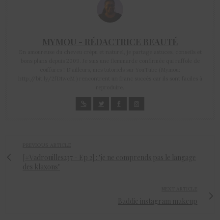
MYMOU - RÉDACTRICE BEAUTÉ
En amoureuse du cheveu crépu et naturel, je partage astuces, conseils et
bons plans depuis 2009. Je suis une flemmarde confirmée qui raffole de
coiffures ! D'ailleurs, mes tutoriels sur YouTube (Mymou:
http://bit.ly/2fD1wcM ) rencontrent un franc succès car ils sont faciles à
reproduire.
PREVIOUS ARTICLE
[#Vadrouilles237 - Ep 2] : "je ne comprends pas le langage
des klaxons"
NEXT ARTICLE
Baddie instagram makeup