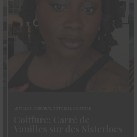
ARTICLES
,
FASHION
,
MODE
Mode Femme: Le Guide
Du Club des Cotonettes
ocs
Pour Bien Choisir Son