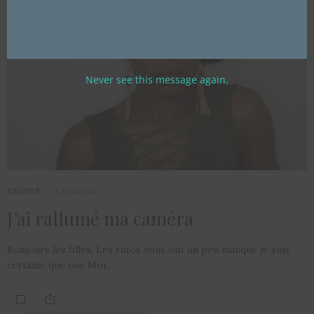
Never see this message again.
BEAUTÉ
9 JUIN 2016
J’ai rallumé ma caméra
Bonjours les filles, Les tutos vous ont un peu manqué je suis
certaine que oui. Moi…