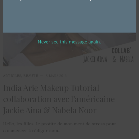
Never see this message again.
ARTICLES
,
BEAUTÉ
18 MARS 2016
India Arie Makeup Tutorial
collaboration avec l’américaine
Jackie Aina & Nabela Noor
Hello, les filles, Je profite de mon ment de stress pour
commencer à rédiger mon…