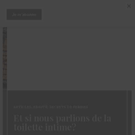
ARTICLES
,
TICLES
,
BEAUTÉ
,
SECRETS DE FEMMES
Le C
t si nous parlions de la
la D
oilette intime?
Kiss