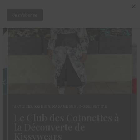
ARTICLES
,
CHEVEUX
,
TRUCS ET ASTUCES
Coloration des
Sisterlocks: décolorer
sans abimer ses locs