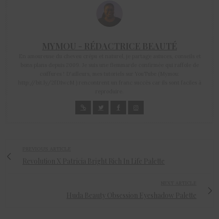
MYMOU - RÉDACTRICE BEAUTÉ
En amoureuse du cheveu crépu et naturel, je partage astuces, conseils et
bons plans depuis 2009. Je suis une flemmarde confirmée qui raffole de
coiffures ! D'ailleurs, mes tutoriels sur YouTube (Mymou:
http://bit.ly/2fD1wcM ) rencontrent un franc succès car ils sont faciles à
reproduire.
PREVIOUS ARTICLE
Revolution X Patricia Bright Rich In Life Palette
NEXT ARTICLE
Huda Beauty Obsession Eyeshadow Palette