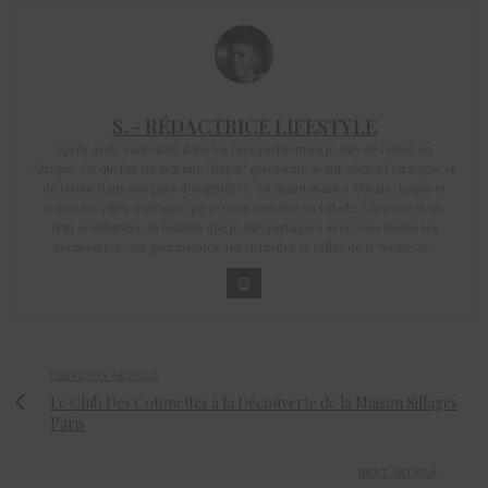
S. - RÉDACTRICE LIFESTYLE
Après avoir vadrouillé dans les rues parisiennes je suis de retour en
Afrique. Ce qui fait de moi une "Repat" (personne ayant vécu à l'étranger et
de retour dans son pays d'origine) ! C'est maintenant à Douala, Lagos et
toutes les villes d'Afrique que je vous emmène en balade. Curieuse et un
brin aventurière, la nailista que je suis partagera avec vous toutes ses
découvertes : les gourmandes, les virtuelles et celles de la "vraie vie".
PREVIOUS ARTICLE
Le Club Des Cotonettes à la Découverte de la Maison Sillages
Paris
NEXT ARTICLE