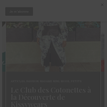
ARTICLES
,
CHEVEUX
,
TRUCS ET ASTUCES
Coloration des
Sisterlocks: décolorer
sans abimer ses locs