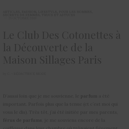
ARTICLES
,
FASHION
,
LIFESTYLE
,
POUR LES HOMMES
,
SECRETS DE FEMMES
,
TRUCS ET ASTUCES
21 OCTOBRE 2019
Le Club Des Cotonettes à
la Découverte de la
Maison Sillages Paris
by
C. - RÉDACTRICE MODE
D’aussi loin que je me souvienne, le
parfum
a été
important. Parfois plus que la tenue (et c’est moi qui
vous le dis). Très tôt, j’ai été initiée par mes parents,
férus de parfums
, je me souviens encore de la
coiffeuse dans leur chambre où trônaient fièrement