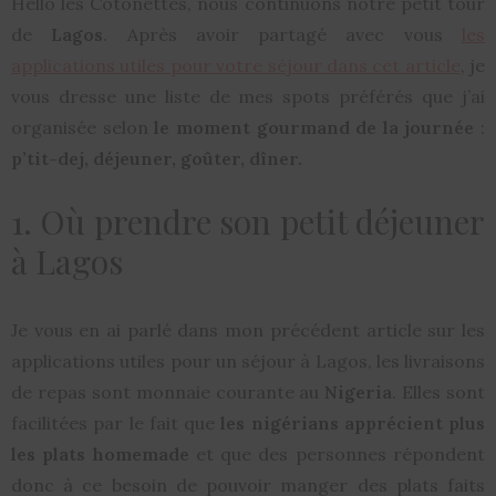
Hello les Cotonettes, nous continuons notre petit tour
de
Lagos
. Après avoir partagé avec vous
les
applications utiles pour votre séjour dans cet article
, je
vous dresse une liste de mes spots préférés que j’ai
organisée selon
le moment gourmand de la journée
:
p’tit-dej, déjeuner, goûter, dîner.
1. Où prendre son petit déjeuner
à Lagos
Je vous en ai parlé dans mon précédent article sur les
applications utiles pour un séjour à Lagos, les livraisons
de repas sont monnaie courante au
Nigeria
. Elles sont
facilitées par le fait que
les nigérians apprécient plus
les plats homemade
et que des personnes répondent
donc à ce besoin de pouvoir manger des plats faits