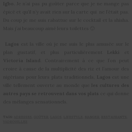
Igbo.
Je n’ai pas pu goûter parce que je ne mange pas
épicé et qu’il n’y avait rien sur la carte qui ne l’était pas.
Du coup je me suis rabattue sur le cocktail et la shisha.
Mais j’ai beaucoup aimé leurs toilettes 🙂
Lagos
est la ville où je me suis le plus amusée sur le
plan gustatif, et plus particulièrement
Lekki
et
Victoria Island
. Contrairement à ce que l’on peut
croire à cause de la multiplicité des riz et l’amour des
nigérians pour leurs plats traditionnels,
Lagos
est une
ville tellement ouverte au monde que
les cultures des
autres pays se retrouvent dans vos plats
ce qui donne
des mélanges sensationnels.
TAGS:
ADRESSES
,
GOÛTER
,
LAGOS
,
LIFESTYLE
,
MANGER
,
RESTAURANTS
,
VADROUILLES