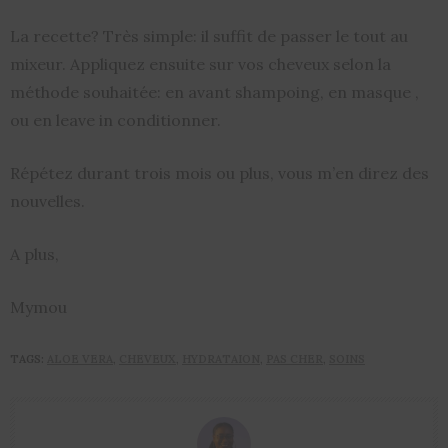
La recette? Très simple: il suffit de passer le tout au
mixeur. Appliquez ensuite sur vos cheveux selon la
méthode souhaitée: en avant shampoing, en masque ,
ou en leave in conditionner.
Répétez durant trois mois ou plus, vous m’en direz des
nouvelles.
A plus,
Mymou
TAGS:
ALOE VERA
,
CHEVEUX
,
HYDRATAION
,
PAS CHER
,
SOINS