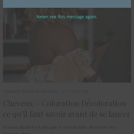
Never see this message again.
CHEVEUX
,
TRUCS ET ASTUCES
13 JUILLET 2018
Cheveux – Coloration Décoloration
ce qu’il faut savoir avant de se lancer
Je vous disais il y a peu que je m’étais faite décolorer les
cheveux chez…