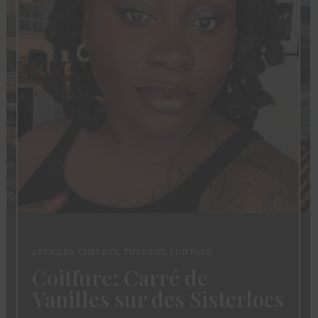
ARTICLES
,
FASHION
,
Mode Fe
CHEVEUX
,
TUTORIEL COIFFURE
ure: Carré de
Du Club 
les sur des Sisterlocs
Pour Bie