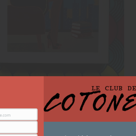
ttes : Tatou de Paula
e.com