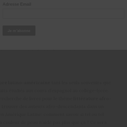
 Cotonettes 4:
a Anacaona
ature latino-américaine
tant les seuls souvenirs que
raits étudiés aux cours d’espagnol au collège-lycée.
 recherche de livres pour le thème
littérature afro-
 trouver des auteurs afro-descendants dans un
n Amérique Latine: comment savoir si tel ou tel
 couleur de peau n’aide pas plus que ça ? Ce sera