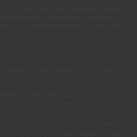
er
? Il y a tant de choses à dire. La première est que
nt la quatrième de couverture du livre, je me disais:
odel
«
. Et en commençant la lecture, j’ai tout de suite
 Pour ma plus grande frustration, ce sentiment ne m’a
 a réussi sa vie dans le domaine matériel/financier et
moins fait tout pour l’enterrer,
e bénéficie pas des mêmes paramètres dans la vie
rs du monde entier et ceux du Brésil en particulier.
st que derrière les opinions totalement lunaires et
ictoria, l’auteur en profite pour
amener la réflexion
colorisme au Brésil, le matérialisme, le culte de