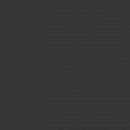
Alors, par où commencer
sans spoil
Victoria est l’anti-héroïne
. En lisa
« chouette! une femme noire
role m
eu envie de la gifler à chaque page.
pas quittée pendant tout le livre.
Pour moi, Victoria c’est la femme qui
qui s’est oubliée:
elle a oublié d’où elle vient ou du 
elle a oublié que tout le monde n
pour réussir, et encore moins les Noi
Là où l’histoire est bien amenée, c’e
exécrables du personnage principal V
sur des sujets de fonds tels que le 