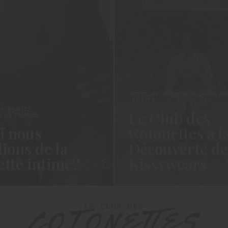
ARTICLES
,
FASHION
,
MADAME MINI
,
MOD
,
PETITE
TÉ
,
Le Club des
EMMES
ous
Cotonettes à la
s de la
Découverte de
e intime?
Kissywears
ettes!!! Cela fait un
Coucou les Cotonettes, Oui je sais
e pas? La vie, la vie…
cela fait un long moment que je vou
avais…
READ MORE →