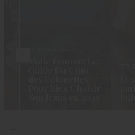
ARTICLES
,
FASHION
,
MODE
Mode Femme: Le
ARTICLES
,
BEAU
Guide Du Club
SECRETS DE F
des Cotonettes
Et si n
Pour Bien Choisir
parlion
Son Jeans en 2025
toilett
Coucou les Cotonettes ! Wawww !
Hello les Coton
Cela fait tellement longtemps que
moment n’est c
j’ai hésité dès la…
j’espère…
READ MORE →
READ MORE →