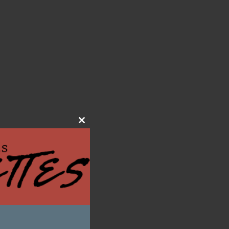
Close
this
module