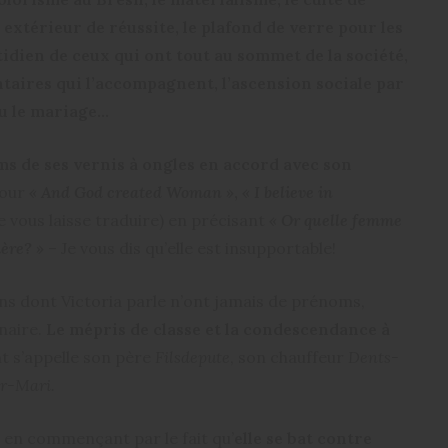
xtérieur de réussite, le plafond de verre pour les
idien de ceux qui ont tout au sommet de la société,
ntaires qui l’accompagnent, l’ascension sociale par
ou le mariage…
ms de ses vernis à ongles en accord avec son
tour
« And God created Woman »
,
« I believe in
e vous laisse traduire) en précisant
« Or quelle femme
ère? »
– Je vous dis qu’elle est insupportable!
ns dont Victoria parle n’ont jamais de prénoms,
naire.
Le mépris de classe et la condescendance à
 s’appelle son père
Filsdepute
, son chauffeur
Dents-
r-Mari.
s en commençant par le fait qu’
elle se bat contre