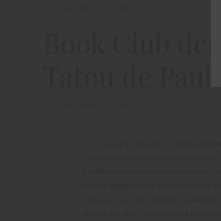
ARTICLES
,
LIFESTYLE
,
LIVRES
11 FÉVRIER 2019
Book Club des
Tatou de Paul
by
LYDVINA - RÉDACTRICE LIFESTYLE
Je ne suis pas familière de
la littér
j’ai de cette littérature sont des ext
La difficulté supplémentaire dans la
latino-américaine
est justement de
contexte de fort brassage ethnique e
auteur est afro-descendant quand sa