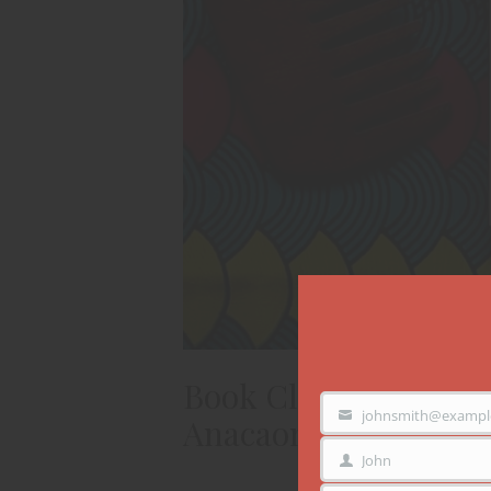
Book Club des Cotone
johnsmith@exampl
VOTRE
Anacaona
EMAIL
John
PRÉNOM