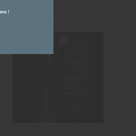
LE PODCAST DU CLUB
ans !
Cocktails et Confidences Episode 0