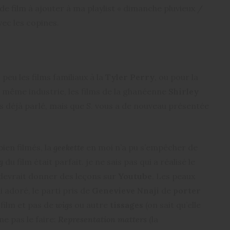
e de film à ajouter à ma playlist « dimanche pluvieux /
ec les copines.
 peu les films familiaux à la
Tyler Perry
, ou pour la
a même industrie, les films de la ghanéenne
Shirley
is déjà parlé, mais que S. vous a de nouveau présentée
ien filmés, la
geekette
en moi n’a pu s’empêcher de
g
du film était parfait. je ne sais pas qui a réalisé le
devrait donner des leçons sur
Youtube
. Les peaux
 adoré, le parti pris de
Genevieve Nnaji
de
porter
 film et pas de
wigs
ou autre
tissages
(on sait qu’elle
ne pas le faire:
Representation matters
(la