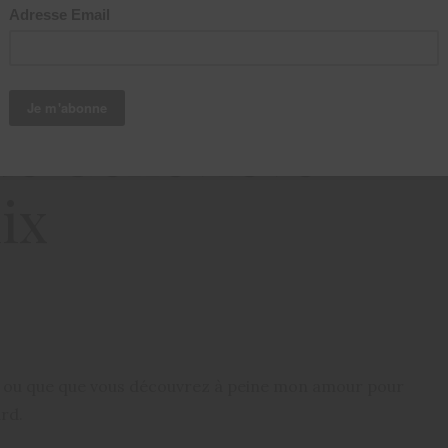
019
Heart le
de Genevieve
ix
ou que que vous découvrez à peine mon amour pour
ard.