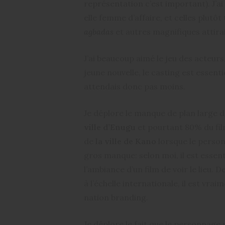
représentation c’est important). J’a
elle femme d’affaire, et celles plutô
agbadas
et autres magnifiques attirai
J’ai beaucoup aimé le jeu des acteur
jeune nouvelle, le casting est essent
attendais donc pas moins.
Je déplore le manque de plan large de
ville d’Enugu
et pourtant 80% du fil
de
la ville de Kano
lorsque le person
gros manque: selon moi, il est essen
l’ambiance d’un film de voir le lieu. 
à l’échelle internationale, il est v
nation branding.
Je déplore le fait que le personnage p