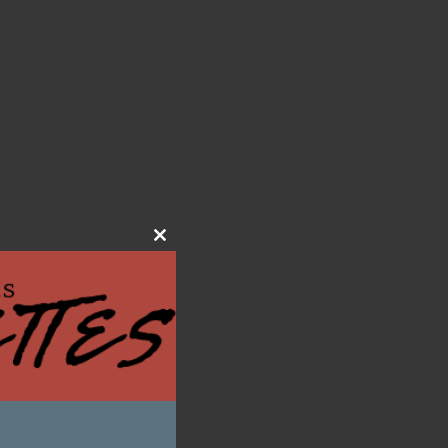
Close
this
module