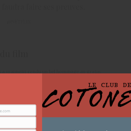
 faudra faire ses preuves.
@NETFLIX
 du film
i
a vraiment rendu un bel hommage au gratin
t pas tous tenu dans le film… mais les anciens sont
ême
le personnage principal Adaeze
. On peut y
e.com
 du célèbre duo de chanteur les
Psquare
) en riche
rsonnage principal.