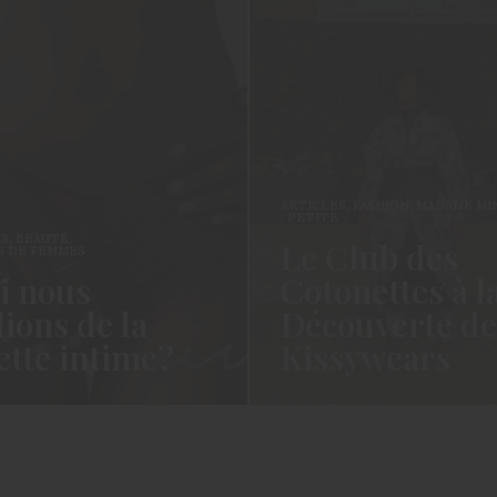
ARTICLES
,
FASHION
,
MADAME MINI
,
MODE
,
PETITE
ART
Le Club des
C
Cotonettes à la
S
Découverte de
d
e?
Kissywears
a
fait un
Coucou les Cotonettes, Oui je sais
Hel
 la vie…
cela fait un long moment que je vous
sui
avais…
avan
READ MORE →
REA