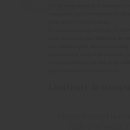
Fan de
Nollywood
de la première heu
suis passée par les comédies, les fil
enfin dire les films familiaux.
Il y a quelque temps déjà sur les rés
avait désormais
une sélection de t
top:
October’s firts
,
Road to yesterday
Aujourd’hui je viens vous parler du pet
nommé
LionHeart
, un film de
la cél
que réalisatrice et productrice.
LionHeart: le synops
Adaeze reprend la co
l’aide d’un oncle.