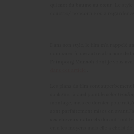
qui
met du baume au cœur
. Le styl
couette/ popcorn » ou à regarder av
Dans son style, le film m’a rappelé un
comparer à une autre africaine de l
Frimpong Mansoh
dont je vous ava
dans cet article
.
Les plans du film sont superbement b
souligner à quel point le
color Gradin
montage, mais ce dernier pourrait/
sont parfaitement mises en avant.J’ai
ses cheveux naturels
durant tout le
en a les moyens mais elle a choisi de 