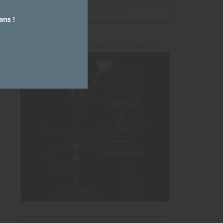
LE PODCAST DU CLUB
ans !
Cocktails et Confidences Episode 0