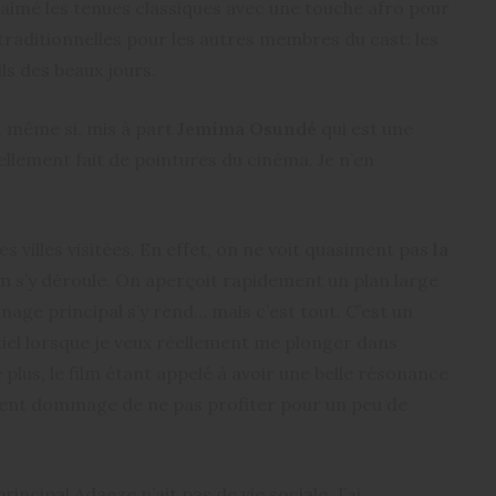
i aimé les tenues classiques avec une touche afro pour
t traditionnelles pour les autres membres du cast: les
ls des beaux jours.
s, même si, mis à part
Jemima Osundé
qui est une
iellement fait de pointures du cinéma. Je n’en
s villes visitées. En effet, on ne voit quasiment pas
la
m s’y déroule. On aperçoit rapidement un plan large
nage principal s’y rend… mais c’est tout. C’est un
tiel lorsque je veux réellement me plonger dans
De plus, le film étant appelé à avoir une belle résonance
raiment dommage de ne pas profiter pour un peu de
rincipal Adaeze n’ait pas de vie sociale. J’ai