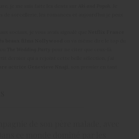
re, je me suis faite les dents sur
Aki and Popoh
. Je
ms de sorcellerie, les romances et aujourd’hui je peux
eaux sociaux, je vous avais signalé que
Netflix France
rès beaux films Nollywood
on va même dire le top du
ou
The Wedding Party
pour ne citer que ceux-là.
it dernier qui a rejoint cette belle sélection, j’ai
èbre actrice Genevieve Nnaji
, son
premier
en tant
is
mpagnie de son père malade, avec
 Dans ce monde dominé par les