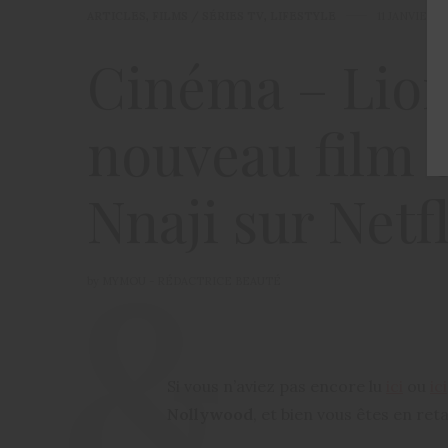
ARTICLES
,
FILMS / SÉRIES TV
,
LIFESTYLE
11 JANVIER 2
Cinéma – Lion
nouveau film 
Nnaji sur Netfl
by
MYMOU - RÉDACTRICE BEAUTÉ
Si vous n’aviez pas encore lu
ici
ou
ici
Nollywood
, et bien vous êtes en ret