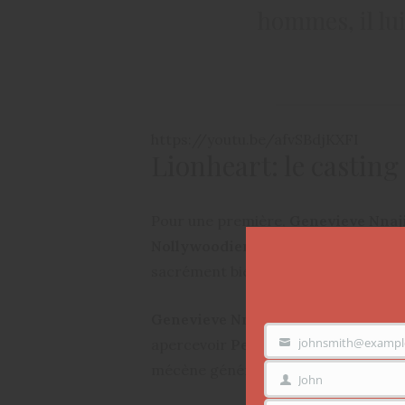
hommes, il lui
https://youtu.be/afvSBdjKXFI
Lionheart: le casting
Pour une première,
Genevieve Nnaj
Nollywoodien
. Enfin… ils n’auraien
sacrément bien représentés.
Genevieve Nnaji
interprète elle-m
johnsmith@exampl
apercevoir
Peter Okoye
(une moitié
VOTRE
EMAIL
mécène généreux et amoureux du pe
John
PRÉNOM