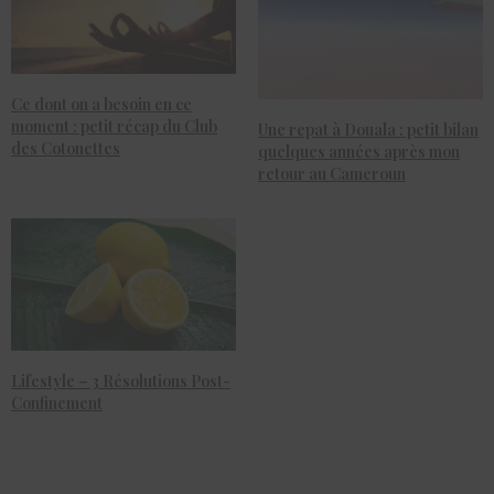
Ce dont on a besoin en ce
moment : petit récap du Club
Une repat à Douala : petit bilan
des Cotonettes
quelques années après mon
retour au Cameroun
Lifestyle – 3 Résolutions Post-
Confinement