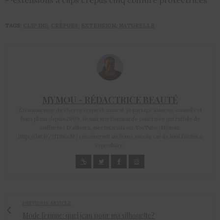
TAGS:
CLIP INS
,
CRÉPUES
,
EXTENSION
,
NATURELLE
MYMOU - RÉDACTRICE BEAUTÉ
En amoureuse du cheveu crépu et naturel, je partage astuces, conseils et
bons plans depuis 2009. Je suis une flemmarde confirmée qui raffole de
coiffures ! D'ailleurs, mes tutoriels sur YouTube (Mymou:
http://bit.ly/2fD1wcM ) rencontrent un franc succès car ils sont faciles à
reproduire.
PREVIOUS ARTICLE
Mode femme: quel jean pour ma silhouette?