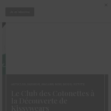
ARTICLES
,
CHEVEUX
,
TRUCS ET ASTUCES
Coloration des
Sisterlocks: décolorer
sans abimer ses locs