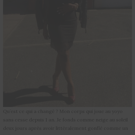
Qu’est ce qui a changé ? Mon corps qui joue au yoyo
sans cesse depuis 1 an. Je fonds comme neige au soleil
deux jours après avoir littéralement gonflé comme un