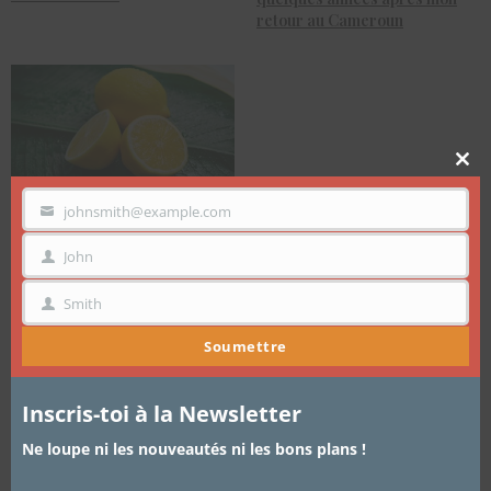
retour au Cameroun
Clo
thi
mo
johnsmith@example.com
VOTRE
Lifestyle – 3 Résolutions Post-
EMAIL
Confinement
John
PRÉNOM
Smith
NOM
Soumettre
Inscris-toi à la Newsletter
Ne loupe ni les nouveautés ni les bons plans !