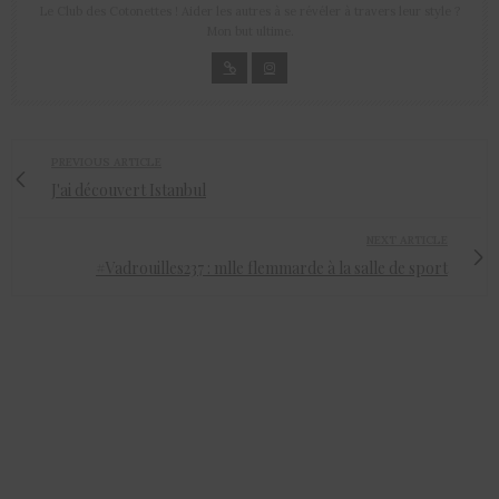
Le Club des Cotonettes ! Aider les autres à se révéler à travers leur style ?
Mon but ultime.
PREVIOUS ARTICLE
J'ai découvert Istanbul
NEXT ARTICLE
#Vadrouilles237 : mlle flemmarde à la salle de sport