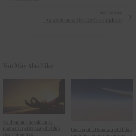
NEXT ARTICLE
#Gopaintyourself by L'Oréal - Crash test
You May Also Like
Ce dont on a besoin en ce
moment : petit récap du Club
Une repat à Douala : petit bilan
des Cotonettes
quelques années après mon