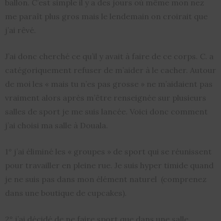
ballon. C’est simple il y a des jours où même mon nez
me paraît plus gros mais le lendemain on croirait que
j’ai rêvé.
J’ai donc cherché ce qu’il y avait à faire de ce corps. C. a
catégoriquement refuser de m’aider à le cacher. Autour
de moi les « mais tu n’es pas grosse » ne m’aidaient pas
vraiment alors après m’être renseignée sur plusieurs
salles de sport je me suis lancée. Voici donc comment
j’ai choisi ma salle à Douala.
1° j’ai éliminé les « groupes » de sport qui se réunissent
pour travailler en pleine rue. Je suis hyper timide quand
je ne suis pas dans mon élément naturel (comprenez
dans une boutique de cupcakes).
2° j’ai décidé de ne faire sport que dans une salle