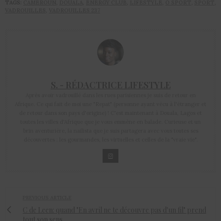
TAGS:
CAMEROUN
,
DOUALA
,
ENERGY CLUB
,
LIFESTYLE
,
O SPORT
,
SPORT
,
VADROUILLES
,
VADROUILLES 237
S. - RÉDACTRICE LIFESTYLE
Après avoir vadrouillé dans les rues parisiennes je suis de retour en
Afrique. Ce qui fait de moi une "Repat" (personne ayant vécu à l'étranger et
de retour dans son pays d'origine) ! C'est maintenant à Douala, Lagos et
toutes les villes d'Afrique que je vous emmène en balade. Curieuse et un
brin aventurière, la nailista que je suis partagera avec vous toutes ses
découvertes : les gourmandes, les virtuelles et celles de la "vraie vie".
PREVIOUS ARTICLE
C de Leen: quand "En avril ne te découvre pas d'un fil" prend
tout son sens.