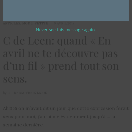
ARTICLES
,
MODE
,
PETITE
9 AVRIL 2017
Never see this message again.
C de Leen: quand « En
avril ne te découvre pas
d’un fil » prend tout son
sens.
by
C. - RÉDACTRICE MODE
Ah!!! Si on m’avait dit un jour que cette expression ferait
sens pour moi, j’aurai nié évidemment jusqu’à…. la
semaine dernière.