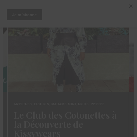
ARTICLES
,
CHEVEUX
,
TRUCS ET ASTUCES
Coloration des
Sisterlocks: décolorer
sans abimer ses locs