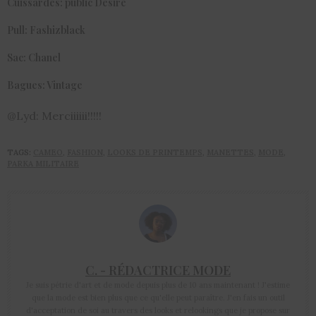
Cuissardes: public Desire
Pull: Fashizblack
Sac: Chanel
Bagues: Vintage
@Lyd: Merciiiiii!!!!!
TAGS:
CAMEO
,
FASHION
,
LOOKS DE PRINTEMPS
,
MANETTES
,
MODE
,
PARKA MILITAIRE
C. - RÉDACTRICE MODE
Je suis pétrie d'art et de mode depuis plus de 10 ans maintenant ! J'estime
que la mode est bien plus que ce qu'elle peut paraître. J'en fais un outil
d'acceptation de soi au travers des looks et relookings que je propose sur