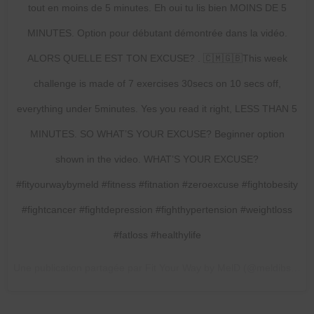
tout en moins de 5 minutes. Eh oui tu lis bien MOINS DE 5
MINUTES. Option pour débutant démontrée dans la vidéo.
ALORS QUELLE EST TON EXCUSE? . 🇨🇲🇬🇧This week
challenge is made of 7 exercises 30secs on 10 secs off,
everything under 5minutes. Yes you read it right, LESS THAN 5
MINUTES. SO WHAT’S YOUR EXCUSE? Beginner option
shown in the video. WHAT’S YOUR EXCUSE?
#fityourwaybymeld #fitness #fitnation #zeroexcuse #fightobesity
#fightcancer #fightdepression #fighthypertension #weightloss
#fatloss #healthylife
Une publication partagée par Fit Your Way by MelD (@meldibson) le