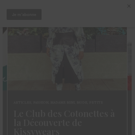
ARTICLES
,
CHEVEUX
,
TRUCS ET ASTUCES
Coloration des
Sisterlocks: décolorer
sans abimer ses locs