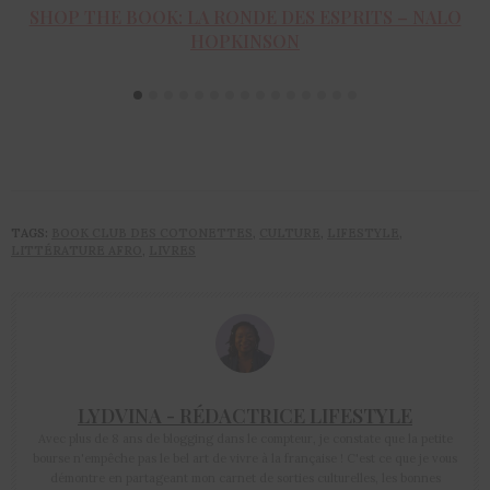
SHOP THE BOOK: LA RONDE DES ESPRITS – NALO
ACHETER LE PRODUIT
HOPKINSON
TAGS:
BOOK CLUB DES COTONETTES
,
CULTURE
,
LIFESTYLE
,
LITTÉRATURE AFRO
,
LIVRES
LYDVINA - RÉDACTRICE LIFESTYLE
Avec plus de 8 ans de blogging dans le compteur, je constate que la petite
bourse n'empêche pas le bel art de vivre à la française ! C'est ce que je vous
démontre en partageant mon carnet de sorties culturelles, les bonnes