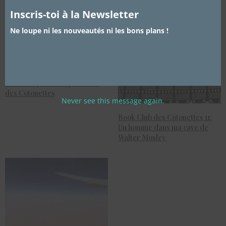
Inscris-toi à la Newsletter
Ne loupe ni les nouveautés ni les bons plans !
Ce dont on a besoin en ce
moment : petit récap du Club
des Cotonettes
Never see this message again.
Book Club des Cotonettes 11:
Un homme dans ma cave de
Walter Mosley