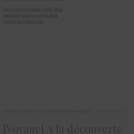
Une repat à Douala : petit bilan
quelques années après mon
retour au Cameroun
ARTICLES
,
LIFESTYLE
,
VADROUILLES EN AFRIQUE
10 JANVIER 2020
[Voyage] A la découverte