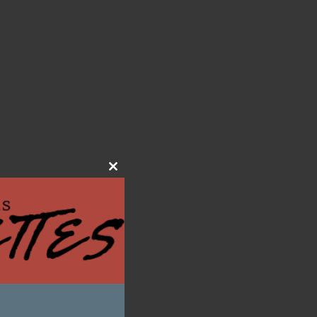
Close
this
module