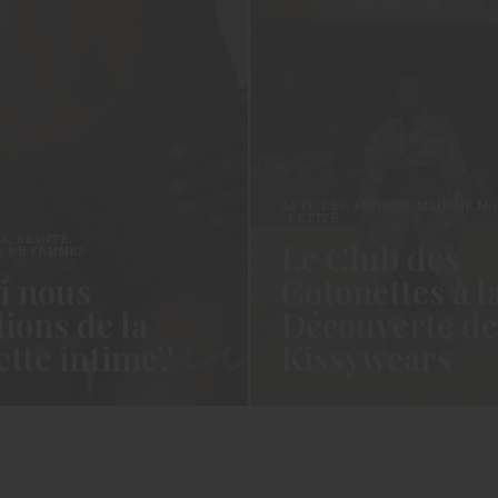
ARTICLES
,
FASHION
,
MADAME MINI
,
,
PETITE
BEAUTÉ
,
Le Club des
E FEMMES
 nous
Cotonettes à la
ons de la
Découverte de
tte intime?
Kissywears
otonettes!!! Cela fait un
Coucou les Cotonettes, Oui je sa
st ce pas? La vie, la vie…
cela fait un long moment que je
avais…
 →
READ MORE →