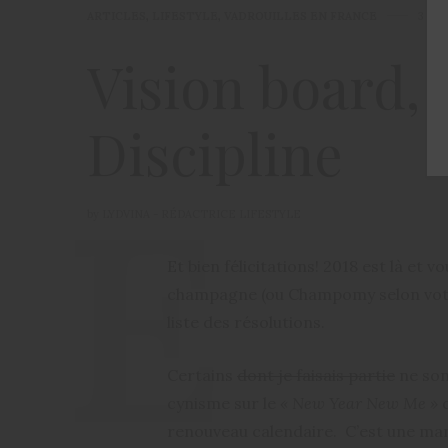
ARTICLES
,
LIFESTYLE
,
VADROUILLES EN FRANCE
3 JAN
Vision board, 
Discipline
by
LYDVINA - RÉDACTRICE LIFESTYLE
Et bien félicitations! 2018 est là et 
champagne (ou Champomy selon votre 
liste des résolutions.
Certains
dont je faisais partie
ne son
cynisme sur le
« New Year New Me »
q
renouveau calendaire. C’est une mani