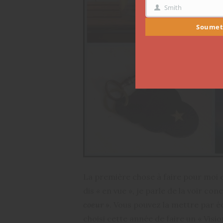
Smith
NOM
Soumet
La première chose à faire pour moi e
dis « en vue », je parle de la voir c
coeur »
. Vous pouvez la mettre par éc
choisi cette année de faire un « Visi