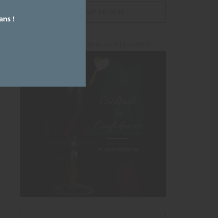
LE PODCAST DU CLUB
ans !
Cocktails et Confidences Episode 0