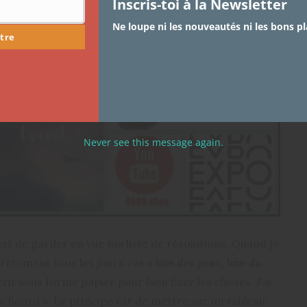
Inscris-toi à la Newsletter
Ne loupe ni les nouveautés ni les bons pl
tre
Never see this message again.
st de garder en vue ma liste de résolutions. Quand je
oncrètement tous les jours car
« loin des yeux, loin du
rit sous forme papier pour bien fixer les choses. J’ai
on Board ». Le principe est de mettre sur un tableau