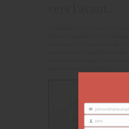
vers l’avant…
La motivation c’est un peu tout ce 
les bras et végéter sur votre canapé
nourrie par tout ce que vous allez lir
personnes avec lesquelles vous allez
escient son entourage. Dans votre ce
un(e)s les autres vers le haut.
johnsmith@exampl
VOTRE
EMAIL
John
PRÉNOM