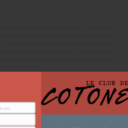
qui va vous permettre de ne pas baisser complètement
 en pyjama de dépression. Votre motivation va être
e, écrire ou voir. Elle est également nourrie par les
 passer du temps, d’où l’importance de choisir à bon
rcle d’ami(e)s vous devez pouvoir vous pousser les
e.com