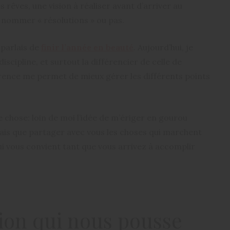
s rêves, une vision à réaliser avant d’arriver au
es nommer « résolutions » ou pas.
 parlais de
finir l’année en beauté
. Aujourd’hui, je
discipline, et surtout la différencier de celle de
ence me permet de mieux gérer les différents points
e chose: loin de moi l’idée de m’ériger en gourou
ais que partager avec vous les choses qui marchent
ui vous convient tant que vous arrivez à accomplir
tion qui nous pousse