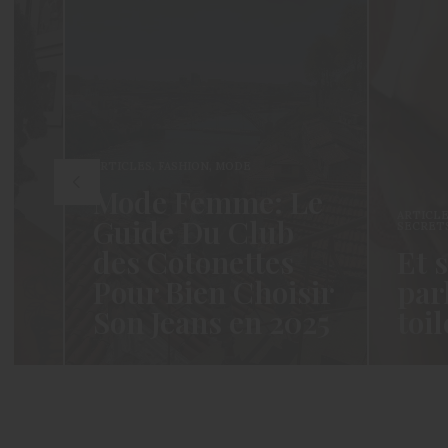
ARTICLES
,
FASHION
,
MODE
Mode Femme: Le
ARTICLES
,
Guide Du Club
SECRETS D
des Cotonettes
Et si
Pour Bien Choisir
parli
Son Jeans en 2025
toile
Coucou les Cotonettes ! Wawww !
Hello les C
Cela fait tellement longtemps que
moment n’e
j’ai hésité dès la…
j’espère…
READ MORE →
READ MORE