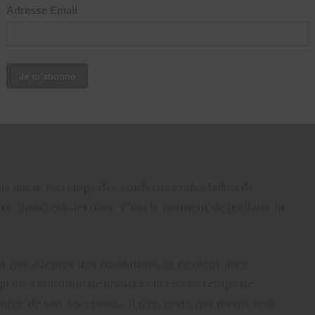
VIER 2018
Motivation et
vous aussi! Le temps des confettis et des bulles de
choix) est derrière. C’est le moment de (re)faire la
t pas adeptes des résolutions et rigolent avec
u’on a coutume de lire ici et là en ces temps de
ère de voir les choses. Il n’en reste pas moins vrai