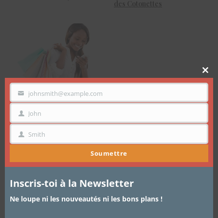
des Cotonettes
Clo
thi
mo
johnsmith@example.com
Mode: Définir Son Budget
VOTRE
EMAIL
Shopping et S’y Tenir
John
PRÉNOM
Smith
NOM
Soumettre
Inscris-toi à la Newsletter
Ne loupe ni les nouveautés ni les bons plans !