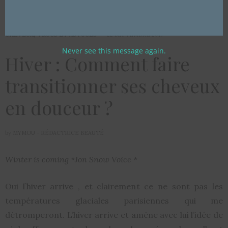
CHEVEUX
,
TRUCS ET ASTUCES
22 SEPTEMBRE 2017
Never see this message again.
Hiver : Comment faire
transitionner ses cheveux
en douceur ?
by
MYMOU - RÉDACTRICE BEAUTÉ
Winter is coming *Jon Snow Voice *
Oui l’hiver arrive , et clairement ce ne sont pas les
températures glaciales parisiennes qui me
détromperont. L’hiver arrive et amène avec lui l’idée de