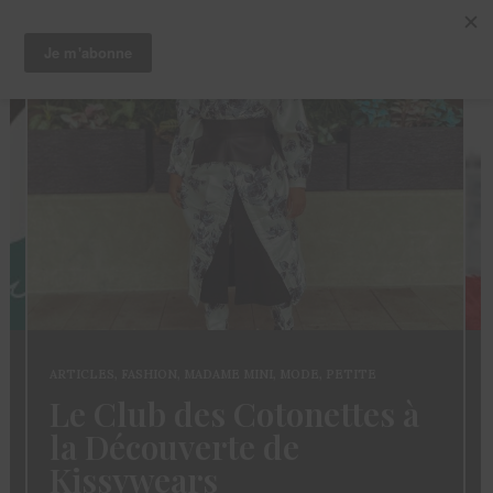
ARTICLES
,
CHEVEUX
,
TRUCS ET ASTUCES
 à
Coloration des
Sisterlocks: décolorer
sans abimer ses locs