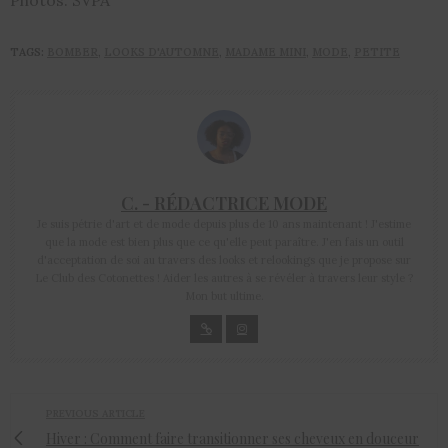
TAGS:
BOMBER
,
LOOKS D'AUTOMNE
,
MADAME MINI
,
MODE
,
PETITE
C. - RÉDACTRICE MODE
Je suis pétrie d'art et de mode depuis plus de 10 ans maintenant ! J'estime
que la mode est bien plus que ce qu'elle peut paraître. J'en fais un outil
d'acceptation de soi au travers des looks et relookings que je propose sur
Le Club des Cotonettes ! Aider les autres à se révéler à travers leur style ?
Mon but ultime.
PREVIOUS ARTICLE
Hiver : Comment faire transitionner ses cheveux en douceur