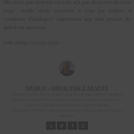
Elle n’est pas violente en soit, n’a pas de scène de sexe
trop… visible donc convient à tous les publics à
condition d’expliquer clairement aux plus jeunes de
quoi il est question.
TAGS:
CINÉMA
,
CULTURE
,
SÉRIE
MYMOU - RÉDACTRICE BEAUTÉ
En amoureuse du cheveu crépu et naturel, je partage astuces, conseils et
bons plans depuis 2009. Je suis une flemmarde confirmée qui raffole de
coiffures ! D'ailleurs, mes tutoriels sur YouTube (Mymou:
http://bit.ly/2fD1wcM ) rencontrent un franc succès car ils sont faciles à
reproduire.