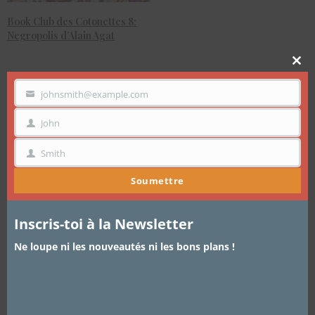
Book Club des Cotonettes 8:
Negropolis d’Alain Agat
Clo
thi
mo
johnsmith@example.com
VOTRE
EMAIL
John
PRÉNOM
Smith
NOM
Soumettre
Inscris-toi à la Newsletter
Ne loupe ni les nouveautés ni les bons plans !
ARTICLES
,
BEAUTÉ
9 NOVEMBRE 2016
Double Wear Estee