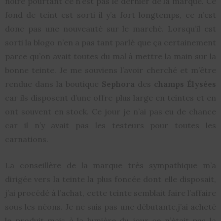
noire pourtant ce n’est pas le dernier de la marque. Ce
fond de teint est sorti il y’a fort longtemps, ce n’est
donc pas une nouveauté sur le marché. Lorsqu’il est
sorti la blogo n’en a pas tant parlé que ça certainement
parce qu’on avait toutes du mal à mettre la main sur la
bonne teinte. Je me souviens l’avoir cherché et m’être
rendue dans la boutique
Sephora
des
champs Élysées
car ils disposent d’une offre plus large en teintes et en
ont souvent en stock. Ce jour je n’ai pas eu de chance
car il n’y avait pas les testeurs pour toutes les
carnations.
La conseillère de la marque très sympathique m’a
dirigée vers la teinte la plus foncée dont elle disposait,
j’ai procédé à l’achat, cette teinte semblait faire l’affaire
sous les néons. Je ne suis pas une débutante,j’ai acheté
le produit mais à la lumière du jour ce n’était pas la