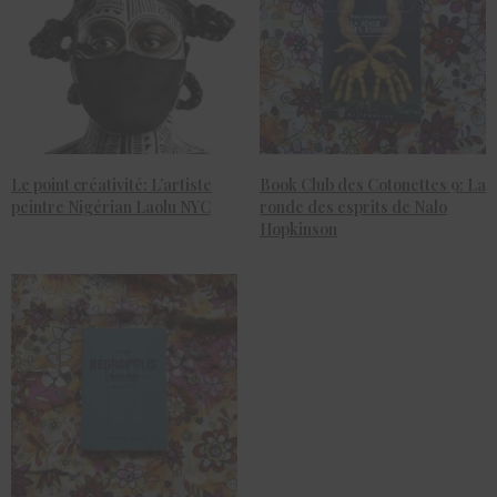
Le point créativité: L’artiste
Book Club des Cotonettes 9: La
peintre Nigérian Laolu NYC
ronde des esprits de Nalo
Hopkinson