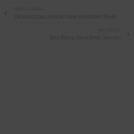
PREVIOUS ARTICLE
Cheveux crépus: comment réussir son brushing/lissage
NEXT ARTICLE
Black Mirror, Queen Sugar , Insecure