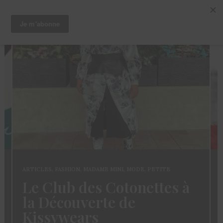
ARTICLES
,
CHEVEUX
,
TRUCS ET ASTUCES
Coloration des
Sisterlocks: décolorer
sans abimer ses locs