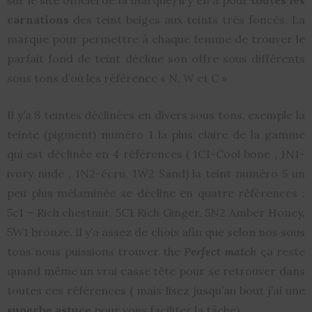
sur le site officiel de la marque) il y en a pour
toutes les
carnations
des teint beiges aux teints très foncés. La
marque pour permettre à chaque femme de trouver le
parfait fond de teint décline son offre sous différents
sous tons d’où les référence « N, W et C »
Il y’a 8 teintes déclinées en divers sous tons, exemple la
teinte (pigment) numéro 1 la plus claire de la gamme
qui est déclinée en 4 références ( 1C1-Cool bone , 1N1-
ivory nude , 1N2-écru, 1W2 Sand) la teint numéro 5 un
peu plus mélaminée se décline en quatre références :
5c1 – Rich chestnut, 5C1 Rich Ginger, 5N2 Amber Honey,
5W1 bronze. Il y’a assez de choix afin que selon nos sous
tons nous puissions trouver the
Perfect match
ça reste
quand même un vrai casse tête pour se retrouver dans
toutes ces références ( mais lisez jusqu’au bout j’ai une
superbe astuce
pour vous faciliter la tâche)