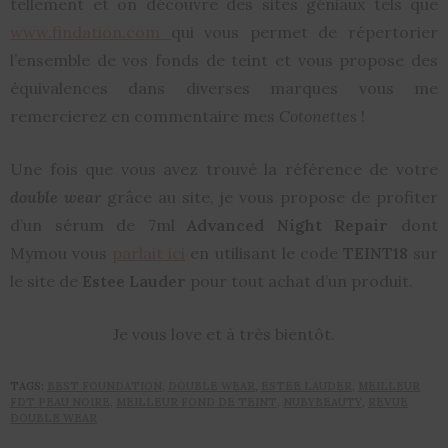
tellement et on découvre des sites géniaux tels que
www.findation.com
qui vous permet de répertorier
l’ensemble de vos fonds de teint et vous propose des
équivalences dans diverses marques vous me
remercierez en commentaire mes
Cotonettes
!
Une fois que vous avez trouvé la référence de votre
double wear
grâce au site, je vous propose de profiter
d’un sérum de 7ml
Advanced Night Repair
dont
Mymou vous
parlait ici
en utilisant le code
TEINT18
sur
le site de
Estee Lauder
pour tout achat d’un produit.
Je vous love et à très bientôt.
TAGS:
BEST FOUNDATION
,
DOUBLE WEAR
,
ESTEE LAUDER
,
MEILLEUR
FDT PEAU NOIRE
,
MEILLEUR FOND DE TEINT
,
NUBYBEAUTY
,
REVUE
DOUBLE WEAR