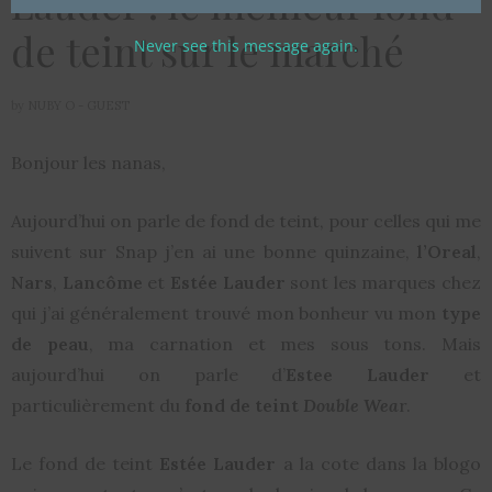
Lauder : le meilleur fond
de teint sur le marché
Never see this message again.
by
NUBY O - GUEST
Bonjour les nanas,
Aujourd’hui on parle de fond de teint, pour celles qui me
suivent sur Snap j’en ai une bonne quinzaine,
l’Oreal
,
Nars
,
Lancôme
et
Estée Lauder
sont les marques chez
qui j’ai généralement trouvé mon bonheur vu mon
type
de peau
, ma carnation et mes sous tons. Mais
aujourd’hui on parle d’
Estee Lauder
et
particulièrement du
fond de teint
Double Wea
r.
Le fond de teint
Estée Lauder
a la cote dans la blogo