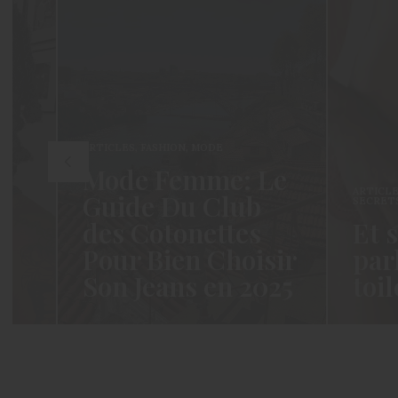
ARTICLES
,
FASHION
,
MODE
Mode Femme: Le
ARTICL
Guide Du Club
SECRET
des Cotonettes
Et 
Pour Bien Choisir
par
Son Jeans en 2025
toi
 ça
Coucou les Cotonettes ! Wawww !
Hello le
Cela fait tellement longtemps que
moment 
j’ai hésité dès la…
j’espèr
READ MORE →
READ M