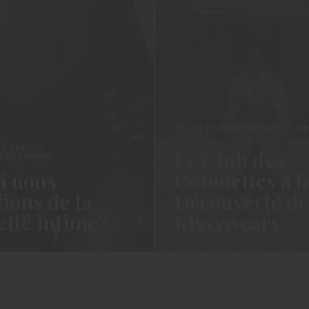
ARTICLES
,
FASHION
,
MADAME MI
,
PETITE
ES
,
BEAUTÉ
,
Le Club des
S DE FEMMES
si nous
Cotonettes à l
lions de la
Découverte de
lette intime?
Kissywears
s Cotonettes!!! Cela fait un
Coucou les Cotonettes, Oui j
n’est ce pas? La vie, la vie…
cela fait un long moment que
e…
avais…
ORE →
READ MORE →