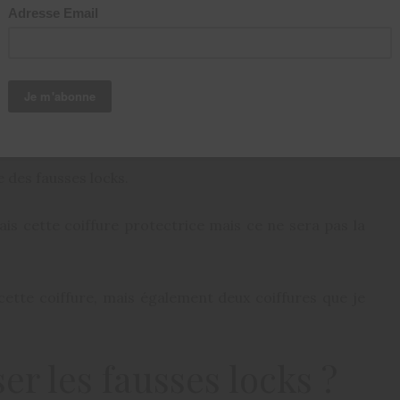
2014
le tutoriel
e des fausses locks.
sais cette coiffure protectrice mais ce ne sera pas la
 cette coiffure, mais également deux coiffures que je
r les fausses locks ?