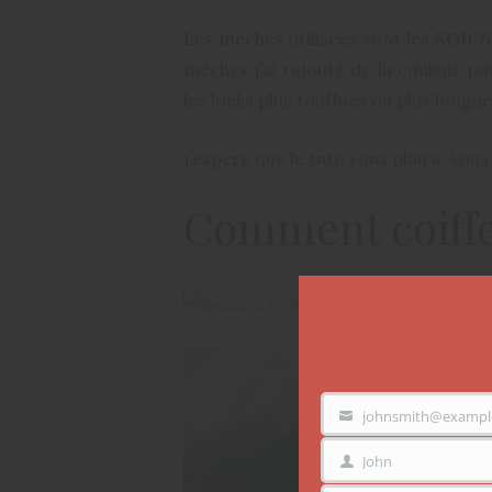
Les mèches utilisées sont les
SOft’N
mèches j’ai rajouté de la couleur pou
les locks plus touffues ou plus longu
j’espère que le tuto vous plaira. Voic
Comment coiffer
johnsmith@exampl
VOTRE
EMAIL
John
PRÉNOM