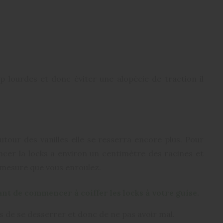
00:00
Mute
Settings
Enter
Play
fullscre
op lourdes et donc éviter une alopécie de traction il
tour des vanilles elle se resserra encore plus. Pour
cer la locks a environ un centimètre des racines et
à mesure que vous enroulez.
ant de commencer à coiffer les locks à votre guise.
 de se desserrer et donc de ne pas avoir mal.