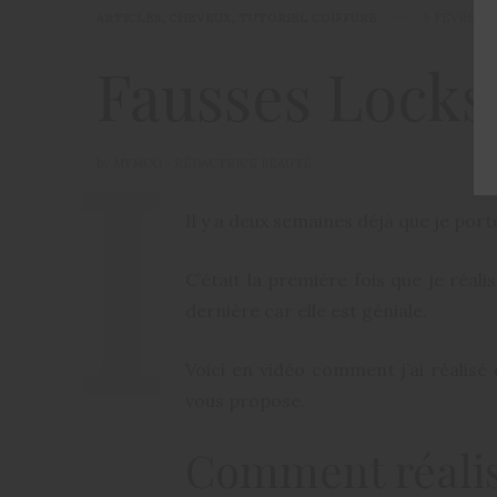
ARTICLES
,
CHEVEUX
,
TUTORIEL COIFFURE
9 FÉVRIER 
Fausses Locks 
by
MYMOU - RÉDACTRICE BEAUTÉ
Il y a deux semaines déjà que je port
C’était la première fois que je réali
dernière car elle est géniale.
Voici en vidéo comment j’ai réalisé
vous propose.
Comment réalise