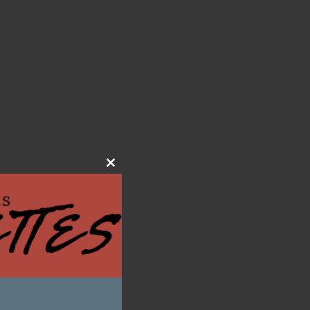
Close
this
module