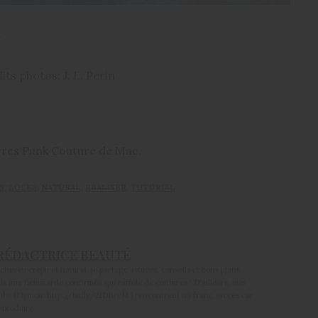
its photos: J. L. Perin
èvres Punk Couture de Mac.
S
,
LOCKS
,
NATURAL
,
RÉALISER
,
TUTORIEL
RÉDACTRICE BEAUTÉ
heveu crépu et naturel, je partage astuces, conseils et bons plans
is une flemmarde confirmée qui raffole de coiffures ! D'ailleurs, mes
Tube (Mymou: http://bit.ly/2fD1wcM ) rencontrent un franc succès car
reproduire.