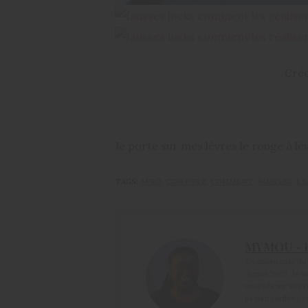
Créd
Je porte sur mes lèvres le rouge à l
TAGS:
AFRO
,
COIFFURE
,
COMMENT
,
FAUSSES
,
LE
MYMOU - 
En amoureuse du c
depuis 2009. Je su
tutoriels sur You
ils sont faciles à 