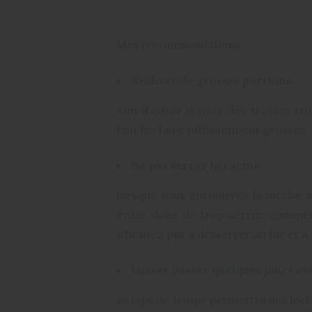
Play
Mes recommandations:
Réaliser de grosses portions.
Afin d’éviter d’avoir des tresses tr
faut les faire suffisamment grosses.
Ne pas serrer la racine
lorsque vous enroulerez la mèche au
éviter donc de trop serrer, commen
n’hésitez pas à desserrer au fur et 
laisser passer quelques jours av
ce laps de temps permettra aux locks