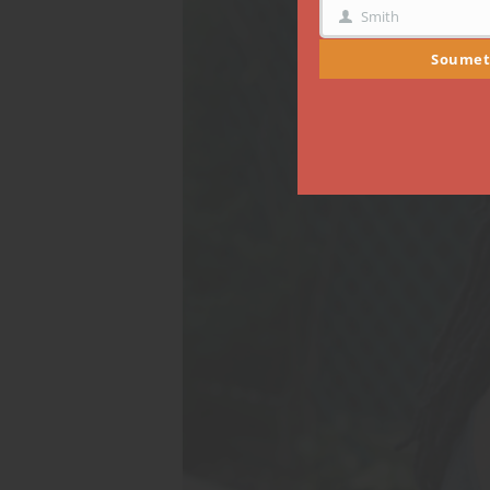
Smith
NOM
Soumet