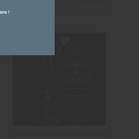
LE PODCAST DU CLUB
ans !
Cocktails et Confidences Episode 0