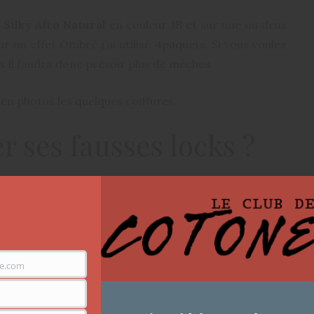
 Silky Afro Natural
en couleur 1B et sur une ou deux
r un effet Ombré j’ai utilisé 4paquets. Si vous voulez
es il faudra donc prévoir plus de mèches.
i en photos les quelques coiffures.
 ses fausses locks ?
e.com