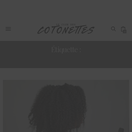
0
Étiquette :
RÉALISER