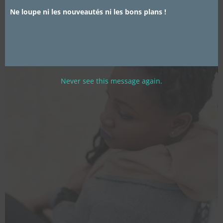
Ne loupe ni les nouveautés ni les bons plans !
Never see this message again.