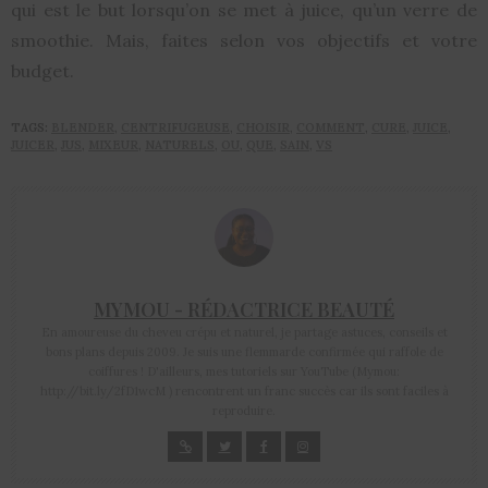
qui est le but lorsqu’on se met à juice, qu’un verre de
smoothie. Mais, faites selon vos objectifs et votre
budget.
TAGS:
BLENDER
,
CENTRIFUGEUSE
,
CHOISIR
,
COMMENT
,
CURE
,
JUICE
,
JUICER
,
JUS
,
MIXEUR
,
NATURELS
,
OU
,
QUE
,
SAIN
,
VS
MYMOU - RÉDACTRICE BEAUTÉ
En amoureuse du cheveu crépu et naturel, je partage astuces, conseils et
bons plans depuis 2009. Je suis une flemmarde confirmée qui raffole de
coiffures ! D'ailleurs, mes tutoriels sur YouTube (Mymou:
http://bit.ly/2fD1wcM ) rencontrent un franc succès car ils sont faciles à
reproduire.