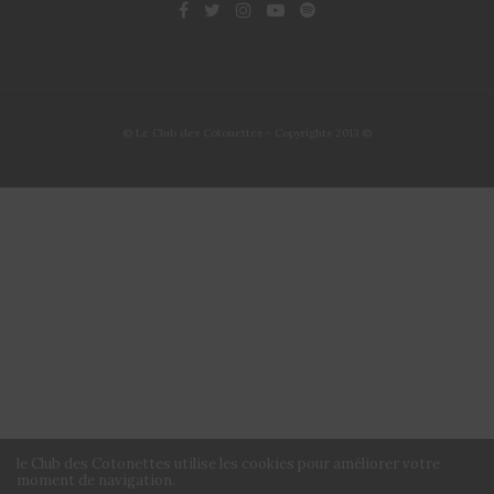
© Le Club des Cotonettes - Copyrights 2013 ©
le Club des Cotonettes utilise les cookies pour améliorer votre
moment de navigation.