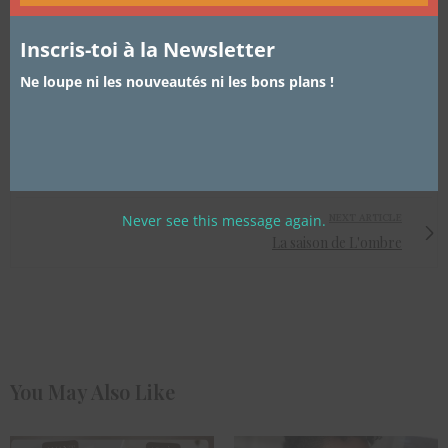
http://bit.ly/2fD1wcM ) rencontrent un franc succès car ils sont faciles à
reproduire.
Inscris-toi à la Newsletter
Ne loupe ni les nouveautés ni les bons plans !
PREVIOUS ARTICLE
Healthy Food II: Centrifugeuse VS Blender
NEXT ARTICLE
Never see this message again.
La saison de L'ombre
You May Also Like