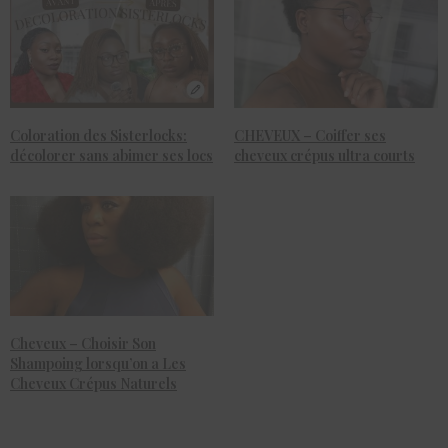
Coloration des Sisterlocks:
CHEVEUX – Coiffer ses
décolorer sans abimer ses locs
cheveux crépus ultra courts
Cheveux – Choisir Son
Shampoing lorsqu’on a Les
Cheveux Crépus Naturels