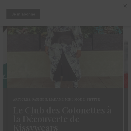
ARTICLES
,
CHEVEUX
,
TRUCS ET ASTUCES
à
Coloration des
Sisterlocks: décolorer
sans abimer ses locs