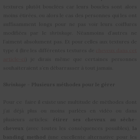
textures plutôt bouclées car leurs boucles sont alors
moins étirées, ou alors le cas des personnes qui les ont
suffisamment longs pour ne pas voir leurs coiffures
modifiées par le
shrinkage
. Néanmoins d’autres ne
l’aiment absolument pas. Et pour celles aux textures de
type 4 (lire les différentes textures de
cheveux dans cet
article-ci
) je dirais même que certaines personnes
souhaiteraient s’en débarrasser à tout jamais.
Shrinkage
– Plusieurs méthodes pour le gérer
Pour ce faire il existe une multitude de méthodes dont
j’ai déjà plus ou moins parlées en vidéo ou dans
plusieurs articles:
étirer ses cheveux au sèche-
cheveux
(avec toutes les conséquences possibles),
la
banding method
(une excellente alternative pour les