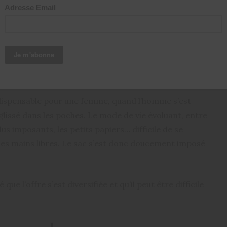
hoisir son sac.
indispensable pour une femme, quand l’homme s’est
lissé dans les poches. Le mode de vie évoluant, entre
plus imposants, les petits papiers… difficile de se
les mains libres. Le sac s’est donc doucement imposé
ue l’offre s’est diversifiée et qu’il peut être difficile