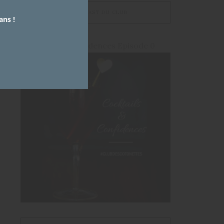
LE PODCAST DU CLUB
ans !
Cocktails et Confidences Episode 0