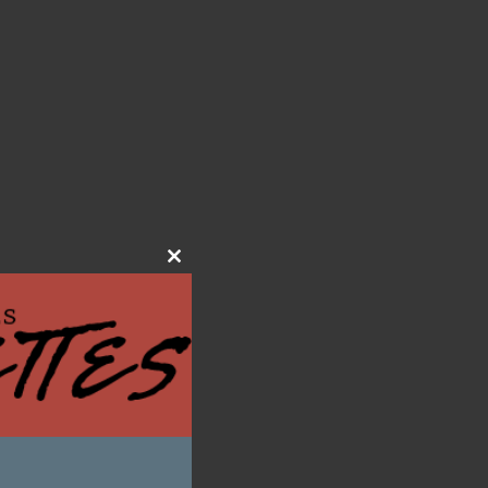
Close
this
module