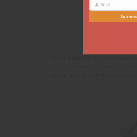
Smith
NOM
Soumet
@ Arthur & Aston
Le sac à dos:
Oui, je sais il a mauva
En effet, depuis quelques mois mainte
design. Il est désormais l’accessoir