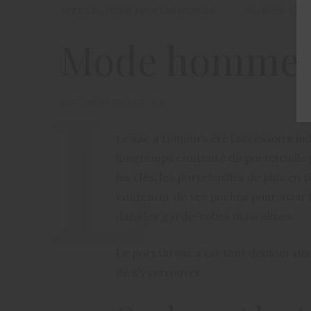
ARTICLES
,
MODE
,
POUR LES HOMMES
22 JANVIER 2018
Mode homme: c
by
C. - RÉDACTRICE MODE
Le sac a toujours été l’accessoire 
longtemps contenté du portefeuille g
les clés, les portefeuilles de plus en 
contenter de ses poches pour avoir 
dans les garde-robes masculines.
Le port du sac s’est tant démocratisé q
de s’y retrouver.