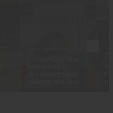
S
,
CHEVEUX
,
TRUCS ET ASTUCES
ARTICLES
,
FASHION
,
MODE
,
oration des
POUR LES HOMMES
erlocks:
Mode homme :
olorer sans
Comment choi
er ses locs
un pantalon ?
s Cotonettes, depuis que je
Hello les cotonettes, J’espèr
assée au naturel- et meme
vous allez bien depuis la dern
’ai…
fois ! J’avais promis…
RE →
READ MORE →