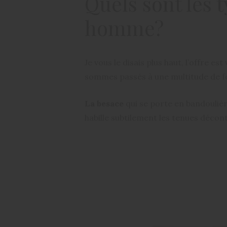
Quels sont les 
homme?
Je vous le disais plus haut, l’offre es
sommes passés à une multitude de for
La besace
qui se porte en bandoulière
habille subtilement les tenues décon