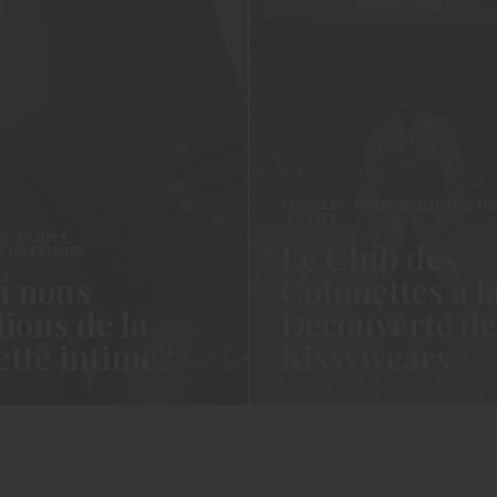
ARTICLES
,
FASHION
,
MADAME MINI
,
MODE
,
PETITE
ARTICLE
Le Club des
Col
Cotonettes à la
Sist
Découverte de
déc
Kissywears
abim
un
Coucou les Cotonettes, Oui je sais
Hello le
vie…
cela fait un long moment que je vous
suis rep
avais…
avant – j
READ MORE →
READ MO