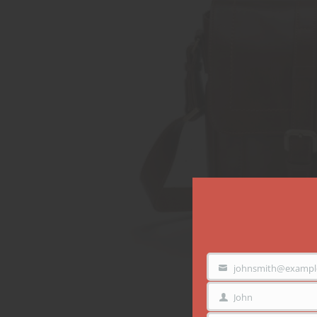
johnsmith@exampl
VOTRE
EMAIL
John
PRÉNOM