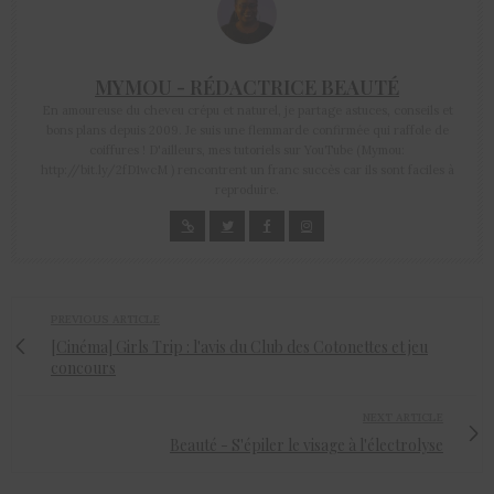
MYMOU - RÉDACTRICE BEAUTÉ
En amoureuse du cheveu crépu et naturel, je partage astuces, conseils et
bons plans depuis 2009. Je suis une flemmarde confirmée qui raffole de
coiffures ! D'ailleurs, mes tutoriels sur YouTube (Mymou:
http://bit.ly/2fD1wcM ) rencontrent un franc succès car ils sont faciles à
reproduire.
PREVIOUS ARTICLE
[Cinéma] Girls Trip : l'avis du Club des Cotonettes et jeu
concours
NEXT ARTICLE
Beauté - S'épiler le visage à l'électrolyse