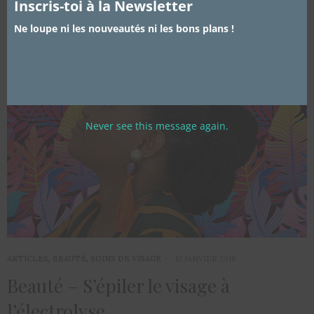
Inscris-toi à la Newsletter
Ne loupe ni les nouveautés ni les bons plans !
Never see this message again.
ARTICLES
,
BEAUTÉ
,
SOINS DE VISAGE
12 JANVIER 2018
Beauté – S’épiler le visage à
l’électrolyse