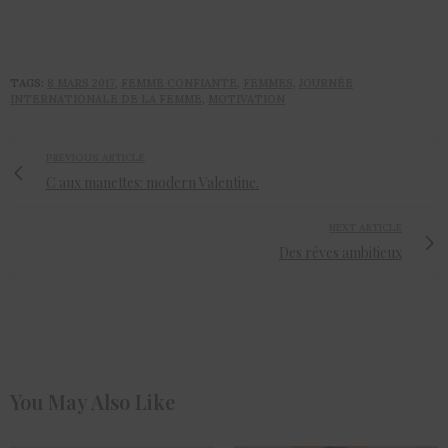
TAGS:
8 MARS 2017
,
FEMME CONFIANTE
,
FEMMES
,
JOURNÉE
INTERNATIONALE DE LA FEMME
,
MOTIVATION
PREVIOUS ARTICLE
C aux manettes: modern Valentine.
NEXT ARTICLE
Des rêves ambitieux
You May Also Like