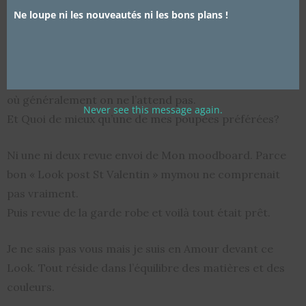
attention, autre chose que la classique robe noire,
Ne loupe ni les nouveautés ni les bons plans !
rouge ou un Look sexy autour d’une jupe.
Cette année j’avais des envies de silhouettes
différentes, pointues, plus « Mode » pour une occasion
où généralement on ne l’attend pas.
Never see this message again.
Et Quoi de mieux qu’une de mes poupées préférées?
Ni une ni deux revue envoi de Mon moodboard. Parce
bon « Look post St Valentin » mymou ne comprenait
pas vraiment.
Puis revue de la garde robe et voilà tout était prêt.
Je ne sais pas vous mais je suis en Amour devant ce
Look. Tout réside dans l’équilibre des matières et des
couleurs.