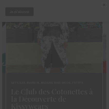
ARTICLES
,
CHEVEUX
,
TRUCS ET ASTUCES
Coloration des
Sisterlocks: décolorer
sans abimer ses locs