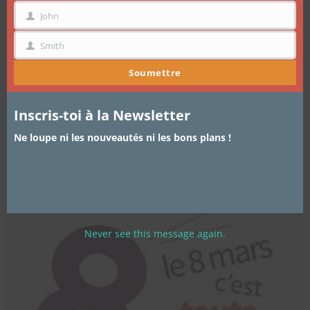
Journée internationale des droits de
John
PRÉNOM
la femme: ces femmes qui nous
Smith
NOM
inspirent.
Soumettre
La semaine prochaine, nous célébrerons la journée
internationale des droits de la femme. Cette année…
Inscris-toi à la Newsletter
Ne loupe ni les nouveautés ni les bons plans !
Never see this message again.