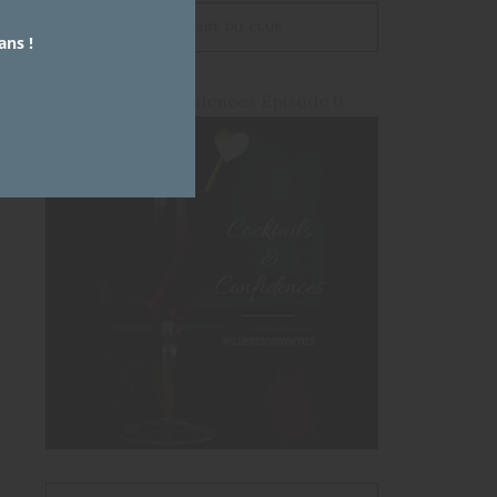
LE PODCAST DU CLUB
ans !
Cocktails et Confidences Episode 0