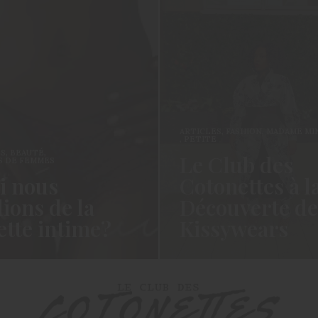
ARTICLES
,
FASHION
,
MADAME MINI
,
MODE
,
PETITE
Le Club des
ES
us
Cotonettes à la
 de la
Découverte de
intime?
Kissywears
es!!! Cela fait un
Coucou les Cotonettes, Oui je sais
as? La vie, la vie…
cela fait un long moment que je vous
avais…
READ MORE →