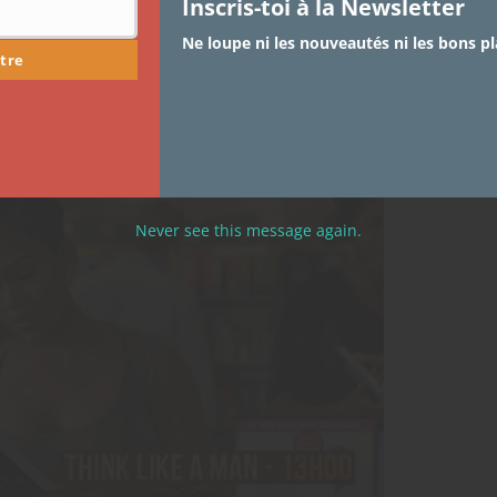
Inscris-toi à la Newsletter
uvant) ce jour la.
Ne loupe ni les nouveautés ni les bons pl
tre
lument pas ces films, voici les synopsis des quatre
Never see this message again.