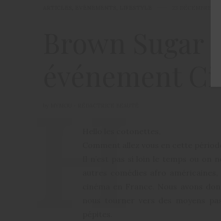
ARTICLES
,
EVÈNEMENTS
,
LIFESTYLE
23 DÉCEMBRE 20
Brown Sugar 
événement C
by
MYMOU - RÉDACTRICE BEAUTÉ
Hello les cotonettes,
Comment allez vous en cette période
Il n’est pas si loin le temps ou on 
autres comédies afro américaines,
cinéma en France. Nous avons donc
nous tourner vers des moyens pas
pépites.