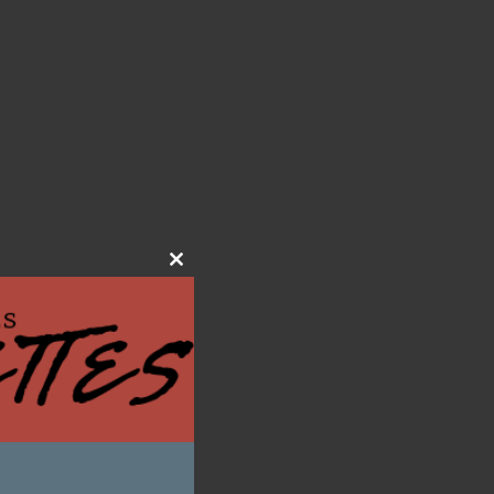
Close
this
module