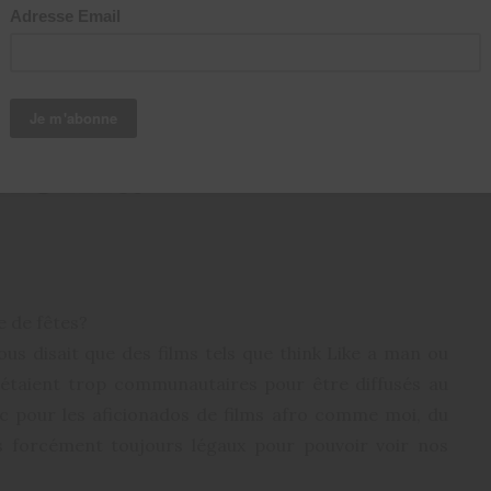
14
Days:
inéma
 de fêtes?
nous disait que des films tels que think Like a man ou
 étaient trop communautaires pour être diffusés au
 pour les aficionados de films afro comme moi, du
 forcément toujours légaux pour pouvoir voir nos