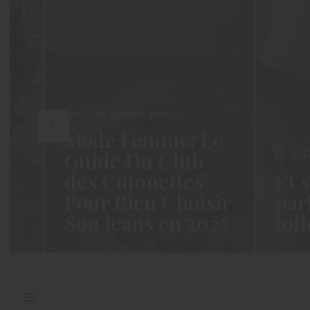
ARTICLES
,
FASHION
,
MODE
Mode Femme: Le
ARTICLES
,
BEAUTÉ
,
Guide Du Club
SECRETS DE FEMM
des Cotonettes
Et si no
Pour Bien Choisir
parlions
Son Jeans en 2025
toilette 
Coucou les Cotonettes ! Wawww !
Hello les Cotonett
Cela fait tellement longtemps que
moment n’est ce p
j’ai hésité dès la…
j’espère…
READ MORE →
READ MORE →