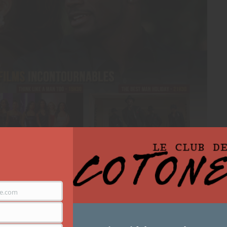
an 1 et 2, Brown sugar et Best Man Hollyday. Bien
e.com
. Mais je ne les ai jamais vus sur grand écran, et
ifférente. Je vais donc me refaire Best Man Hollydays