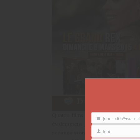
Quatre films dont: Think Like a m
johnsmith@exampl
VOTRE
EMAIL
évidemment je les ai déja tous vus
John
reconnaissons le l’expérience est d
PRÉNOM