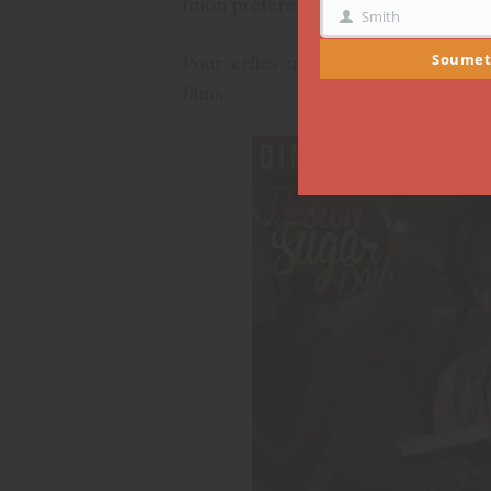
(mon préféré des quatre car très émo
Smith
NOM
Soumet
Pour celles qui ne connaissent abso
films: