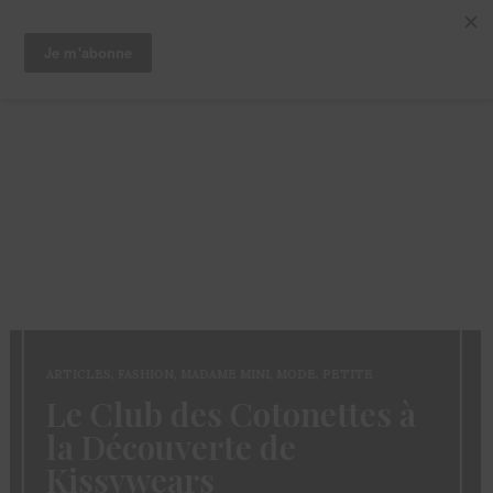
ARTICLES
,
CHEVEUX
,
TRUCS ET ASTUCES
Coloration des
Sisterlocks: décolorer
sans abimer ses locs