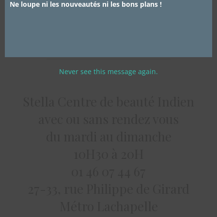
Ne loupe ni les nouveautés ni les bons plans !
racine (oui c’est une véritable épilation), vous en avez
pour au minimum 3 semaines à être tranquilles avant
d’avoir une repousse.
Never see this message again.
Stella Centre de beauté Indien
avec ou sans rendez vous
du mardi au dimanche
10H30 à 20H
01 46 07 44 67
27-33, rue Philippe de Girard
Métro Lachapelle