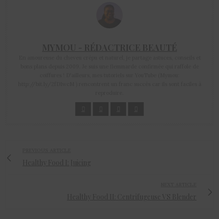
MYMOU - RÉDACTRICE BEAUTÉ
En amoureuse du cheveu crépu et naturel, je partage astuces, conseils et
bons plans depuis 2009. Je suis une flemmarde confirmée qui raffole de
coiffures ! D'ailleurs, mes tutoriels sur YouTube (Mymou:
http://bit.ly/2fD1wcM ) rencontrent un franc succès car ils sont faciles à
reproduire.
PREVIOUS ARTICLE
Healthy Food I: Juicing
NEXT ARTICLE
Healthy Food II: Centrifugeuse VS Blender