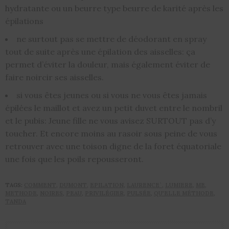
hydratante ou un beurre type beurre de karité après les
épilations
ne surtout pas se mettre de déodorant en spray
tout de suite après une épilation des aisselles: ça
permet d’éviter la douleur, mais également éviter de
faire noircir ses aisselles.
si vous êtes jeunes ou si vous ne vous êtes jamais
épilées le maillot et avez un petit duvet entre le nombril
et le pubis: Jeune fille ne vous avisez SURTOUT pas d’y
toucher. Et encore moins au rasoir sous peine de vous
retrouver avec une toison digne de la foret équatoriale
une fois que les poils repousseront.
TAGS:
COMMENT
,
DUMONT
,
EPILATION
,
LAURENCE`
,
LUMIERE
,
ME
,
METHODE
,
NOIRES
,
PEAU
,
PRIVILÉGIER
,
PULSÉE
,
QU'ELLE MÉTHODE
,
TANDA