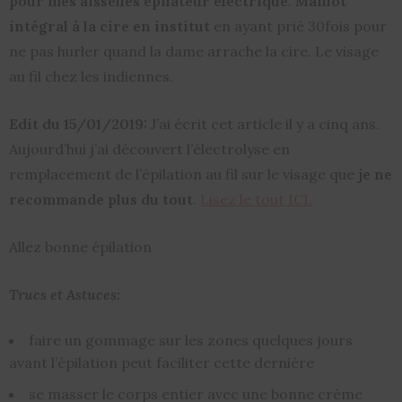
pour mes aisselles
épilateur électrique
.
Maillot
intégral à la cire en institut
en ayant prié 30fois pour
ne pas hurler quand la dame arrache la cire. Le visage
au fil chez les indiennes.
Edit du 15/01/2019:
J’ai écrit cet article il y a cinq ans.
Aujourd’hui j’ai découvert l’électrolyse en
remplacement de l’épilation au fil sur le visage que
je ne
recommande plus du tout
.
Lisez le tout ICI.
Allez bonne épilation
Trucs et Astuces:
faire un gommage sur les zones quelques jours
avant l’épilation peut faciliter cette dernière
se masser le corps entier avec une bonne crème