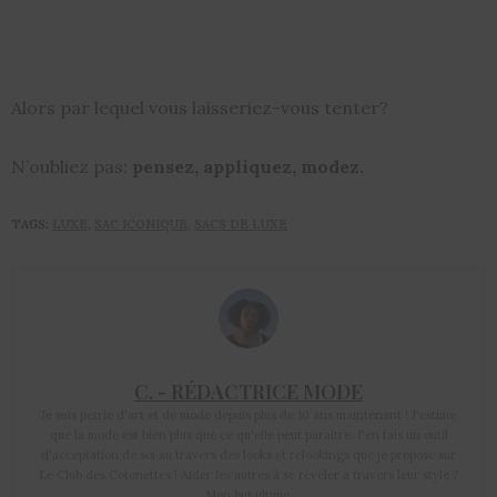
Alors par lequel vous laisseriez-vous tenter?
N’oubliez pas:
pensez, appliquez, modez.
TAGS:
LUXE
,
SAC ICONIQUE
,
SACS DE LUXE
C. - RÉDACTRICE MODE
Je suis pétrie d'art et de mode depuis plus de 10 ans maintenant ! J'estime
que la mode est bien plus que ce qu'elle peut paraître. J'en fais un outil
d'acceptation de soi au travers des looks et relookings que je propose sur
Le Club des Cotonettes ! Aider les autres à se révéler à travers leur style ?
Mon but ultime.