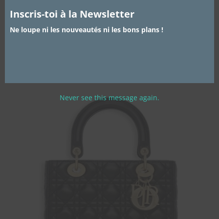
Depuis 2010, date de sa sortie, le luggage est un
Inscris-toi à la Newsletter
incontournable. Un modèle qui s’adapte aisément à
tous les styles.
Ne loupe ni les nouveautés ni les bons plans !
Le Lady Dior
Never see this message again.