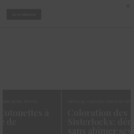
ARTICLES
,
CHEVEUX
,
TRUCS ET ASTUCES
Coloration des
Sisterlocks: décolorer
sans abimer ses locs