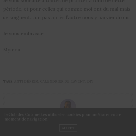
Je vous souhaite à toutes de profiter à fond de cette
période, et pour celles qui comme moi ont du mal mais
se soignent… un pas après l’autre nous y parviendrons.
Je vous embrasse,
Mymou
TAGS:
ANTI DÉPRIM
,
CALENDRIER DE L'AVENT
,
DIY
le Club des Cotonettes utilise les cookies pour améliorer votre
moment de navigation.
MYMOU - RÉDACTRICE BEAUTÉ
ACCEPT
En amoureuse du cheveu crépu et naturel, je partage astuces, conseils et