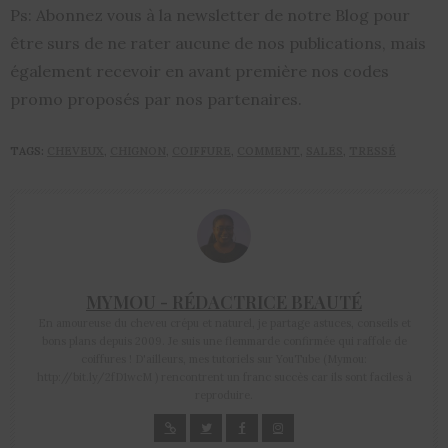
Ps: Abonnez vous à la newsletter de notre Blog pour
être surs de ne rater aucune de nos publications, mais
également recevoir en avant première nos codes
promo proposés par nos partenaires.
TAGS:
CHEVEUX
,
CHIGNON
,
COIFFURE
,
COMMENT
,
SALES
,
TRESSÉ
MYMOU - RÉDACTRICE BEAUTÉ
En amoureuse du cheveu crépu et naturel, je partage astuces, conseils et
bons plans depuis 2009. Je suis une flemmarde confirmée qui raffole de
coiffures ! D'ailleurs, mes tutoriels sur YouTube (Mymou:
http://bit.ly/2fD1wcM ) rencontrent un franc succès car ils sont faciles à
reproduire.