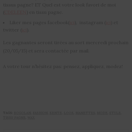
tissus pagne? ET Quel est votre look favori de moi
(
CDELEEN
) en tissu pagne.
Liker mes pages facebook(
ici
), instagram (
ici
) et
twitter (
ici
).
Les gagnantes seront tirées au sort mercredi prochain
(20/05/15) et sera contactée par mail.
A votre tour n’hésitez pas: pensez, appliquez, modez!
TAGS:
BOGOLAN
,
FASHION
,
KENTE
,
LOOK
,
MANETTES
,
MODE
,
STYLE
,
TISSU PAGNE
,
WAX