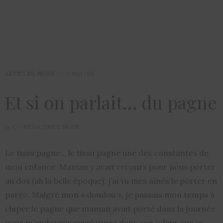
ARTICLES
,
MODE
13 MAI 2015
Et si on parlait… du pagne
by
C. - RÉDACTRICE MODE
Le tissu pagne… le tissu pagne une des constantes de
mon enfance. Maman y avait recours pour nous porter
au dos (ah la belle époque); j’ai vu mes aînés le porter en
paréo. Malgré mon « doudou », je passais mon temps à
chiper le pagne que maman avait porté dans la journée
pour m’endormir enveloppée dans son odeur (oui je