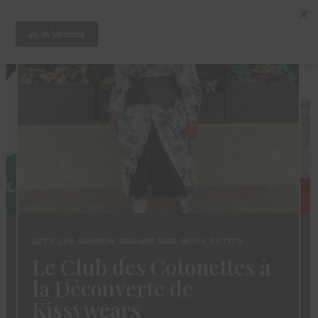
AME MINI
,
MODE
,
PETITE
ARTICLES
,
CHEVEUX
,
TRUCS ET 
s Cotonettes à
Coloration de
rte de
Sisterlocks: d
s
sans abimer se