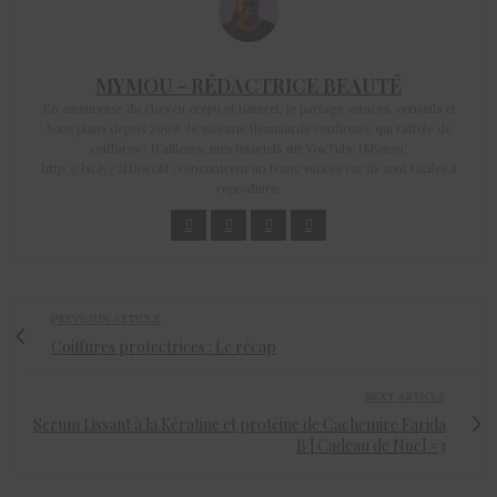
MYMOU - RÉDACTRICE BEAUTÉ
En amoureuse du cheveu crépu et naturel, je partage astuces, conseils et
bons plans depuis 2009. Je suis une flemmarde confirmée qui raffole de
coiffures ! D'ailleurs, mes tutoriels sur YouTube (Mymou:
http://bit.ly/2fD1wcM ) rencontrent un franc succès car ils sont faciles à
reproduire.
PREVIOUS ARTICLE
Coiffures protectrices : Le récap
NEXT ARTICLE
Serum Lissant à la Kératine et protéine de Cachemire Farida
B | Cadeau de Noel #3