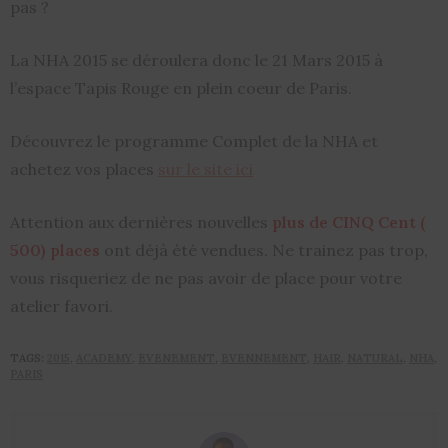
pas ?
La NHA 2015 se déroulera donc le 21 Mars 2015 à
l’espace Tapis Rouge en plein coeur de Paris.
Découvrez le programme Complet de la NHA et
achetez vos places
sur le site ici
Attention aux dernières nouvelles
plus de CINQ Cent (
500) places
ont déjà été vendues. Ne trainez pas trop,
vous risqueriez de ne pas avoir de place pour votre
atelier favori.
TAGS:
2015
,
ACADEMY
,
EVENEMENT
,
EVENNEMENT
,
HAIR
,
NATURAL
,
NHA
,
PARIS