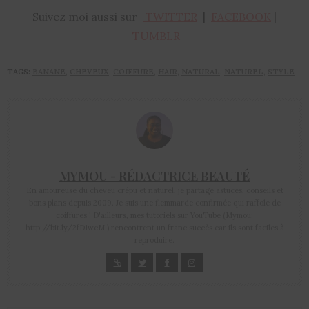
Suivez moi aussi sur
TWITTER
|
FACEBOOK
|
TUMBLR
TAGS:
BANANE
,
CHEVEUX
,
COIFFURE
,
HAIR
,
NATURAL
,
NATUREL
,
STYLE
MYMOU - RÉDACTRICE BEAUTÉ
En amoureuse du cheveu crépu et naturel, je partage astuces, conseils et
bons plans depuis 2009. Je suis une flemmarde confirmée qui raffole de
coiffures ! D'ailleurs, mes tutoriels sur YouTube (Mymou:
http://bit.ly/2fD1wcM ) rencontrent un franc succès car ils sont faciles à
reproduire.