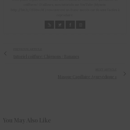
coiffures ! D'ailleurs, mes tutoriels sur YouTube (Mymou:
http://bit.ly/2fD1wcM ) rencontrent un franc succès car ils sont faciles à
reproduire.
PREVIOUS ARTICLE
tutoriel coiffure: Chignons / Bananes
NEXT ARTICLE
Masque Capillaire Ayurvédique 1
You May Also Like