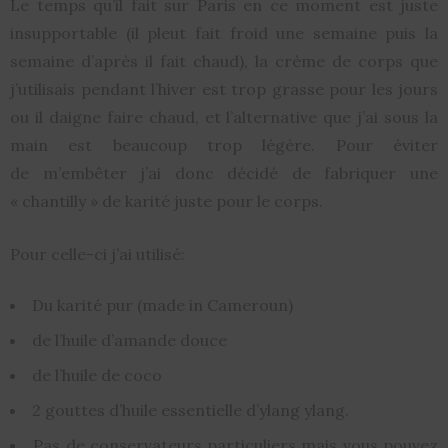
Le temps qu’il fait sur Paris en ce moment est juste
insupportable (il pleut fait froid une semaine puis la
semaine d’après il fait chaud), la crème de corps que
j’utilisais pendant l’hiver est trop grasse pour les jours
ou il daigne faire chaud, et l’alternative que j’ai sous la
main est beaucoup trop légère. Pour éviter
de m’embêter j’ai donc décidé de fabriquer une
« chantilly » de karité juste pour le corps.
Pour celle-ci j’ai utilisé:
Du karité pur (made in Cameroun)
de l’huile d’amande douce
de l’huile de coco
2 gouttes d’huile essentielle d’ylang ylang.
Pas de conservateurs particuliers mais vous pouvez