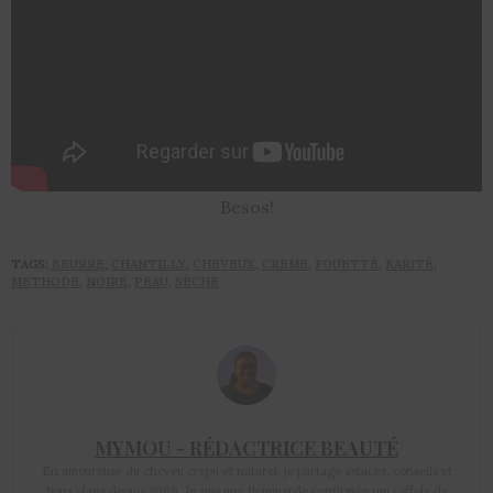
Besos!
TAGS:
BEURRE
,
CHANTILLY
,
CHEVEUX
,
CREME
,
FOUETTÉ
,
KARITÉ
,
METHODE
,
NOIRE
,
PEAU
,
SÈCHE
MYMOU - RÉDACTRICE BEAUTÉ
En amoureuse du cheveu crépu et naturel, je partage astuces, conseils et
bons plans depuis 2009. Je suis une flemmarde confirmée qui raffole de