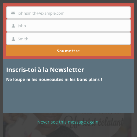
Clo
Protection solaire pour peaux noires
thi
mo
johnsmith@example.com
VOTRE
EMAIL
Comme je dis souvent je suis une fille du soleil, j’aime la chaleur
John
sur ma…
PRÉNOM
Smith
NOM
Soumettre
Inscris-toi à la Newsletter
Ne loupe ni les nouveautés ni les bons plans !
Never see this message again.