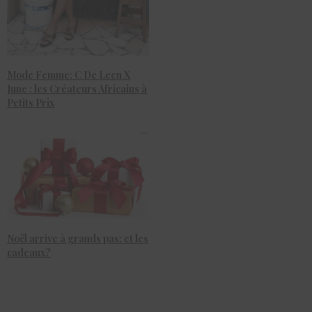
Mode Femme: C De Leen X
June : les Créateurs Africains à
Petits Prix
Noël arrive à grands pas: et les
cadeaux?