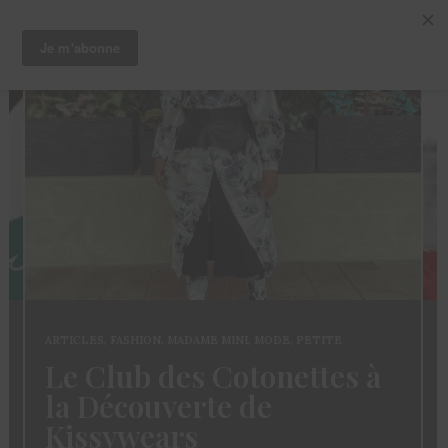
ARTICLES
,
CHEVEUX
,
TRUCS ET ASTUCES
Coloration des
Sisterlocks: décolorer
sans abimer ses locs