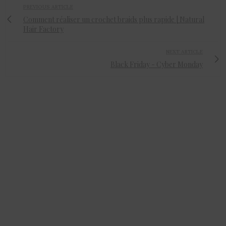
PREVIOUS ARTICLE
Comment réaliser un crochet braids plus rapide | Natural
Hair Factory
NEXT ARTICLE
Black Friday - Cyber Monday