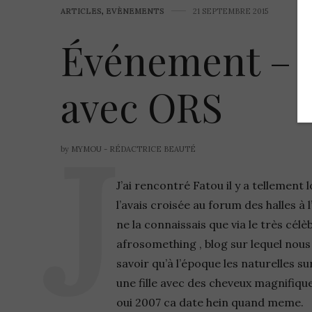
ARTICLES
,
EVÈNEMENTS
21 SEPTEMBRE 2015
Événement – H
avec ORS
by
MYMOU - RÉDACTRICE BEAUTÉ
J’ai rencontré Fatou il y a tellement
l’avais croisée au forum des halles à
ne la connaissais que via le très cé
afrosomething , blog sur lequel nous 
savoir qu’à l’époque les naturelles su
une fille avec des cheveux magnifique
oui 2007 ca date hein quand meme.