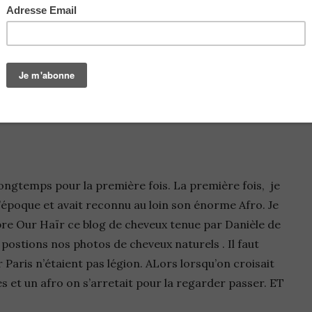
air Night out
 longtemps pour la première fois. La première fois, je
 l’époque et avait reconnu au loin son énorme Afro. Je
lèbre Our Haïr ce blog de cheveux tenue par Danièle de
postions nos photos de cheveux naturels . Il faut
r Paris n’étaient pas légion. ALors lorsqu’on croisait
s et un afro on s’arretait pour la regarder passer. ET