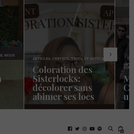
S ET ASTUCES
ARTICLES
,
FASHION
,
MODE
,
des
POUR LES HOMMES
Mode homme :
ans
Comment choisir
locs
un pantalon ?
epuis que je
Hello les cotonettes, J’espère que
el- et meme
vous allez bien depuis la dernière
fois ! J’avais promis…
READ MORE →
0