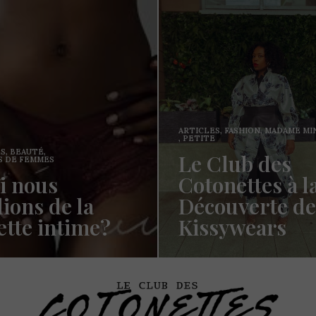
TICLES
,
FASHION
,
MADAME MINI
,
MODE
ETITE
ARTICLES
,
CHEVEUX
,
TRUC
e Club des
Coloration 
otonettes à la
Sisterlocks:
écouverte de
décolorer s
issywears
abimer ses 
ucou les Cotonettes, Oui je sais
Hello les Cotonettes, d
la fait un long moment que je vous
suis repassée au natur
ais…
avant – j’ai…
AD MORE →
READ MORE →