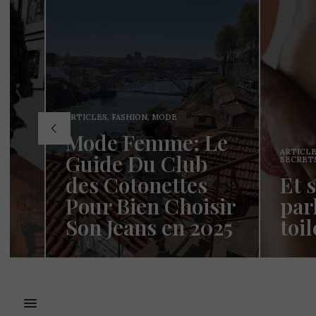
AR
: Le
,
P
ARTICLES
,
BEAUTÉ
,
ub
L
SECRETS DE FEMMES
es
Et si nous
C
oisir
parlions de la
D
 2025
toilette intime?
K
Wawww !
Hello les Cotonettes!!! Cela fait un
Co
emps que
moment n’est ce pas? La vie, la vie…
ce
j’espère…
av
READ MORE →
RE