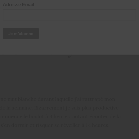
 maquillage de
elon Nuby
ne nuit blanche durant laquelle j’ai rattrapé mon
 de la semaine. Bizarrement je suis plus productive
ommence le boulot à 9 heures autant écouter de la
’en dormir et risquer se réveiller à 14 heures.