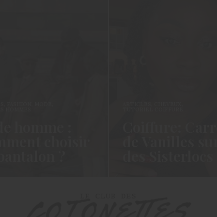
ES
,
FASHION
,
MODE
,
ARTICLES
,
CHEVEUX
,
ES HOMMES
TUTORIEL COIFFURE
e homme :
Coiffure: Carr
ment choisir
de Vanilles su
pantalon ?
des Sisterlocs
es cotonettes, J’espère que
Hello Les Cotonettes, Alors 
lez bien depuis la dernière
fait longtemps, oui vous m’a
’avais promis…
manqué et oui je…
ORE →
READ MORE →