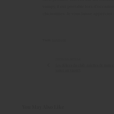
vampy, il est portable lors d’occasion
chicissimes. Je vous laisse apprécie
TAGS:
BOUDOIR
PREVIOUS ARTICLE
Les délices du club: galettes de maïs e
sauce au yaourt
You May Also Like