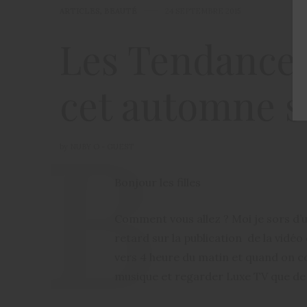
ARTICLES
,
BEAUTÉ
24 SEPTEMBRE 2015
Les Tendances
cet automne s
by
NUBY O - GUEST
Bonjour les filles
Comment vous allez ? Moi je sors d’u
retard sur la publication de la vidéo
vers 4 heure du matin et quand on c
musique et regarder Luxe TV que de s