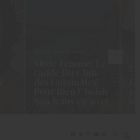
ARTICLES
,
FASHION
,
MODE
Mode Femme: Le
ARTI
Guide Du Club
SECR
é
des Cotonettes
Et
r
Pour Bien Choisir
pa
Son Jeans en 2025
to
oui ça
Coucou les Cotonettes ! Wawww !
Hello
vez
Cela fait tellement longtemps que
momen
j’ai hésité dès la…
j’es
READ MORE →
READ
0