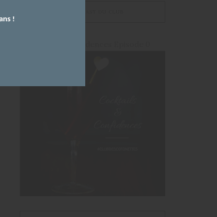
LE PODCAST DU CLUB
ans !
Cocktails et Confidences Episode 0