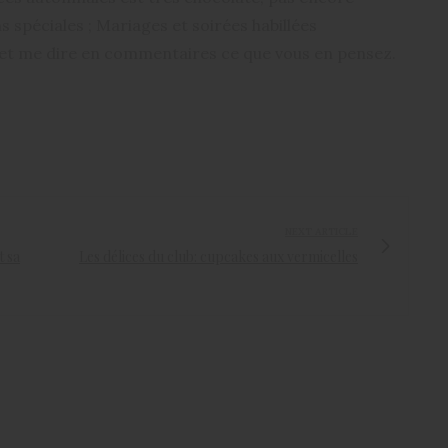
s spéciales ; Mariages et soirées habillées
r et me dire en commentaires ce que vous en pensez.
NEXT ARTICLE
t sa
Les délices du club: cupcakes aux vermicelles