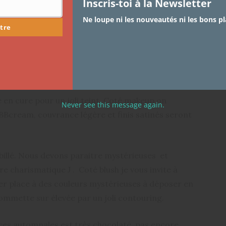
Inscris-toi à la Newsletter
ouge au placard ! C’est un indétrônable peut importe
Ne loupe ni les nouveautés ni les bons pl
tre
tomne ou non après les grandes chaleurs le bordeaux
Cette couleur se marie si bien avec le teint nude …
Ton teint
 en cure pour un joli teint. Coté makeup on
Never see this message again.
: BBcream, couvrance légère et finis satinés seront
habillé. Nous devons paraitre mystérieuses et
re charismatique J . Coté blush je vous invite à
sser place à des couleurs mystérieuses à déposer en
 pommette sur élevée par un joli contouring.
ces automnales est très chocolaté, pas encore