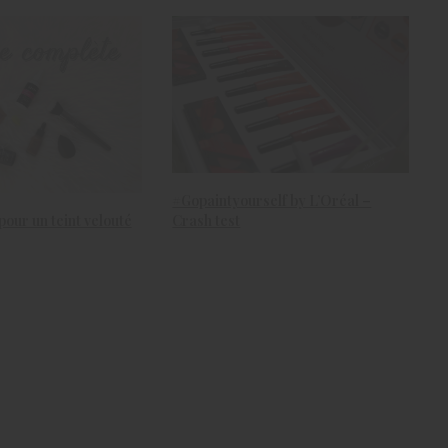
#Gopaintyourself by L’Oréal –
pour un teint velouté
Crash test