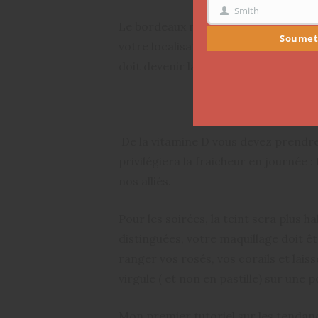
Smith
NOM
Le bordeaux met définitivement le r
Soumet
votre localisation dans le globe, au
doit devenir la star de votre vanity. 
De la vitamine D vous devez prendre
privilégiera la fraicheur en journée 
nos alliés.
Pour les soirées, la teint sera plus 
distinguées, votre maquillage doit êt
ranger vos rosés, vos corails et lai
virgule ( et non en pastille) sur une
Mon premier tutoriel sur les tendan