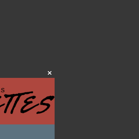
Close
this
module