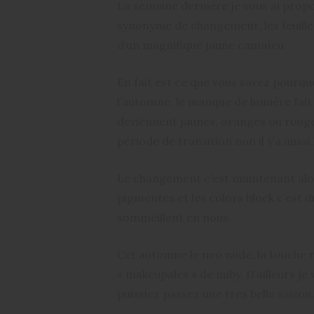
La semaine dernière je vous ai propo
synonyme de changement, les feuille
d’un magnifique jaune camaïeu.
En fait est ce que vous savez pourquoi
l’automne, le manque de lumière fait d
deviennent jaunes, oranges ou rouges
période de transition non il y’a aussi
Le changement c’est maintenant alor
pigmentés et les colors block c’est 
sommeillent en nous.
Cet automne le neo nude, la touche r
« makeupales » de nuby. D’ailleurs je
puissiez passez une très belle saison