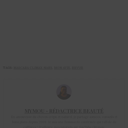
TAGS:
MASCARA CLIMAX NARS
,
MON AVIS
,
REVUE
MYMOU - RÉDACTRICE BEAUTÉ
En amoureuse du cheveu crépu et naturel, je partage astuces, conseils et
bons plans depuis 2009. Je suis une flemmarde confirmée qui raffole de
coiffures ! D'ailleurs, mes tutoriels sur YouTube (Mymou: