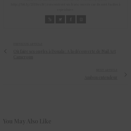
http://bit.ly/2fD1wcM ) rencontrent un franc succès car ils sont faciles à
reproduire.
PREVIOUS ARTICLE
Où faire ses ongles à Douala : A la découverte de Nail Art
Cameroun
NEXT ARTICLE
Ambon entendeur
You May Also Like