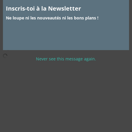
Inscris-toi à la Newsletter
Si vous avez déjà essayé ce
mascara
je suis curieuse de
lire
vos avis
à son sujet.
Ne loupe ni les nouveautés ni les bons plans !
A très vite,
Mymou
Never see this message again.