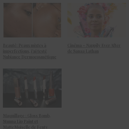
Beauté: Peaux mixtes à
Cinéma – Nappily Ever After
imperfections, j’ai testé
de Sanaa Lathan
Nubiance Dermocosmétique
Maquillage : Gloss Bomb,
Stunna Lip Paint et
MatteMoiselle de Fenty