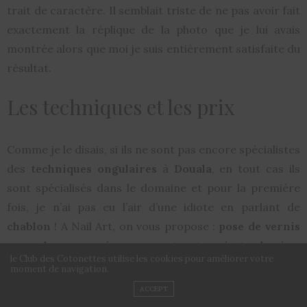
trait de caractère. Il semblait triste de ne pas avoir fait
exactement la réplique de la photo que je lui avais
montrée alors que moi je suis entièrement satisfaite du
résultat.
Les techniques et les prix
Comme je le disais, si ils ne sont pas encore spécialistes
des
techniques ongulaires
à
Douala
, en tout cas ils
sont spécialisés dans le domaine et pour la première
fois, je n’ai pas eu l’air d’une idiote en parlant de
chablon
! A Nail Art, on vous propose :
pose de vernis
normal ou semi-permanent
,
stamping
,
dessins
,
le Club des Cotonettes utilise les cookies pour améliorer votre
bijoux
,
chablon
,
pédicure
, etc. à des prix de lancement
moment de navigation.
commençant à partir de 4000f cfa et à -50% pour les
ACCEPT
petit(e)s