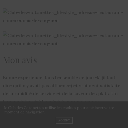
Mon avis
Bonne expérience dans l’ensemble ce jour-là (il faut
dire qu’il n’y avait pas affluence) et vraiment satisfaite
de la rapidité de service et de la saveur des plats. Un
bon poulet braisé bien épicé par une femme
le Club des Cotonettes utilise les cookies pour améliorer votre
Camerounaise est toujours une bonne idée !
moment de navigation.
ACCEPT
Est-ce que je reviendrai? Oui, pour le service du midi.