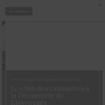
ARTICLES
,
CHEVEUX
,
TRUCS ET ASTUCES
Coloration des
Sisterlocks: décolorer
sans abimer ses locs