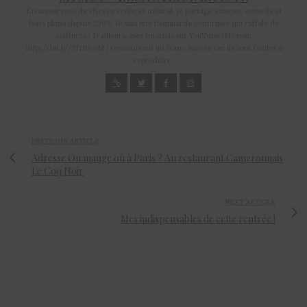
En amoureuse du cheveu crépu et naturel, je partage astuces, conseils et
bons plans depuis 2009. Je suis une flemmarde confirmée qui raffole de
coiffures ! D'ailleurs, mes tutoriels sur YouTube (Mymou:
http://bit.ly/2fD1wcM ) rencontrent un franc succès car ils sont faciles à
reproduire.
PREVIOUS ARTICLE
Adresse On mange où à Paris ? Au restaurant Camerounais
Le Coq Noir
NEXT ARTICLE
Mes indispensables de cette rentrée !