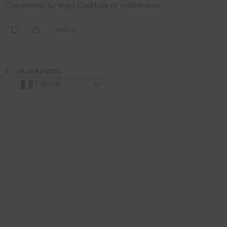
Cotonettes. Le sujet Cocktails et confidences…
5 SHARES
OLDER POSTS
French