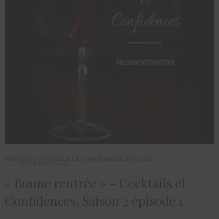
ARTICLES
,
COCKTAILS ET CONFIDENCES
,
PODCAST
4 SEPTEMBRE 2019
« Bonne rentrée » – Cocktails et
Confidences, Saison 2 épisode 1