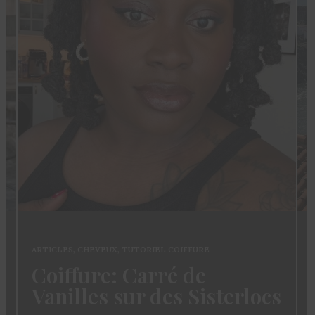
ARTICLES
,
FASHION
,
Mode Fe
CHEVEUX
,
TUTORIEL COIFFURE
ure: Carré de
Du Club 
les sur des Sisterlocs
Pour Bie