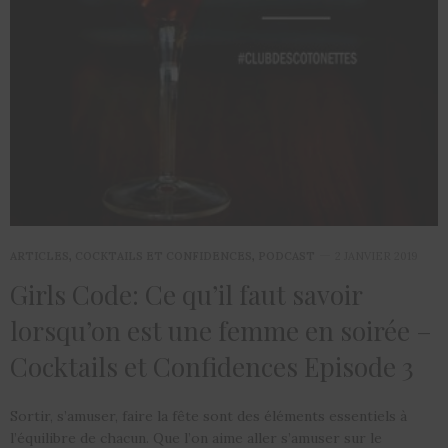
ARTICLES
,
COCKTAILS ET CONFIDENCES
,
PODCAST
2 JANVIER 2019
Girls Code: Ce qu’il faut savoir
lorsqu’on est une femme en soirée –
Cocktails et Confidences Episode 3
Sortir, s’amuser, faire la fête sont des éléments essentiels à
l’équilibre de chacun. Que l’on aime aller s’amuser sur le