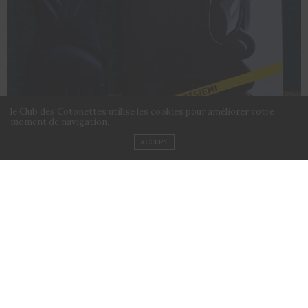
le Club des Cotonettes utilise les cookies pour améliorer votre
moment de navigation.
ACCEPT
Le polar est l’un des genres littéraires que j’aime le
plus. Janis Otsiemi est le premier auteur Africain de
Polar que j’ai découvert avec
« La bouche qui mange ne
parle pas »
et c’est un plaisir de le lire à l’occasion de ce