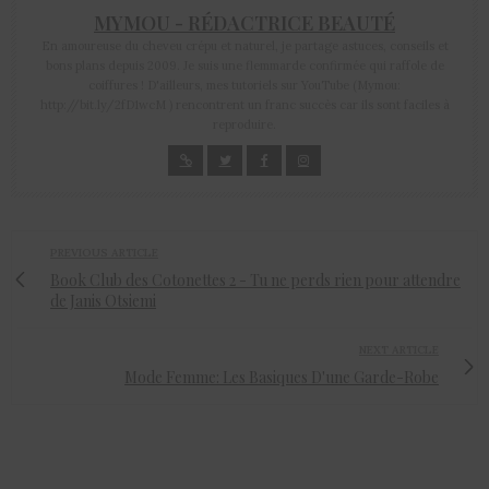
MYMOU - RÉDACTRICE BEAUTÉ
En amoureuse du cheveu crépu et naturel, je partage astuces, conseils et
bons plans depuis 2009. Je suis une flemmarde confirmée qui raffole de
coiffures ! D'ailleurs, mes tutoriels sur YouTube (Mymou:
http://bit.ly/2fD1wcM ) rencontrent un franc succès car ils sont faciles à
reproduire.
PREVIOUS ARTICLE
Book Club des Cotonettes 2 - Tu ne perds rien pour attendre
de Janis Otsiemi
NEXT ARTICLE
Mode Femme: Les Basiques D'une Garde-Robe