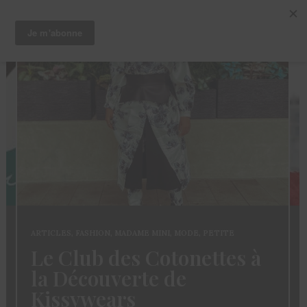
ARTICLES
,
CHEVEUX
,
TRUCS ET ASTUCES
 à
Coloration des
Sisterlocks: décolorer
sans abimer ses locs