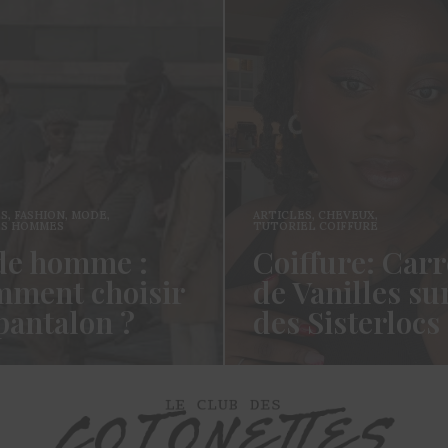
ES
,
FASHION
,
MODE
,
ARTICLES
,
CHEVEUX
,
ES HOMMES
TUTORIEL COIFFURE
e homme :
Coiffure: Carr
ment choisir
de Vanilles su
pantalon ?
des Sisterlocs
es cotonettes, J’espère que
Hello Les Cotonettes, Alors 
lez bien depuis la dernière
fait longtemps, oui vous m’a
’avais promis…
manqué et oui je…
ORE →
READ MORE →