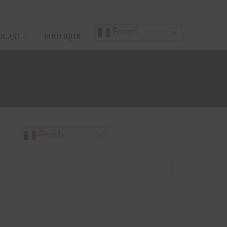
French
DCAST
BOUTIQUE
French