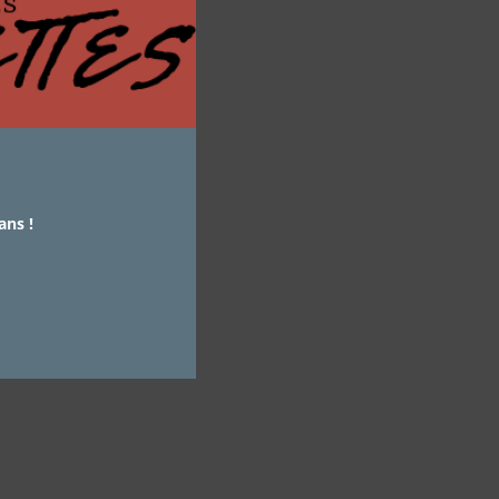
ans !