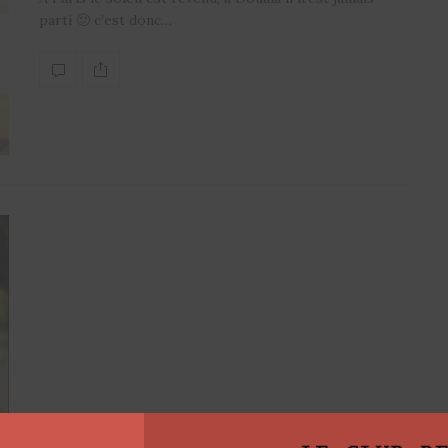
parti 🙂 c’est donc…
ARTICLES
,
LIFESTYLE
,
VADROUILLES EN AFRIQUE
27 JUIN 2017