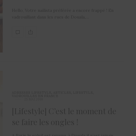
Hello, Votre nailista préférée a encore frappé ! En
vadrouillant dans les rues de Douala,…
ADRESSES LIFESTYLE
,
ARTICLES
,
LIFESTYLE
,
VADROUILLES EN FRANCE
25 MAI 2018
[Lifestyle] C’est le moment de
se faire les ongles !
A Paris le soleil est revenu, à Douala il n’est jamais