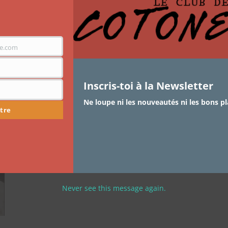
[En vadrouilles] Je vais faire
mes ongles !
e.com
La vie, le boulot, les sorties … parfois on ne trouve pas
le temps de…
Inscris-toi à la Newsletter
Ne loupe ni les nouveautés ni les bons pl
tre
Never see this message again.