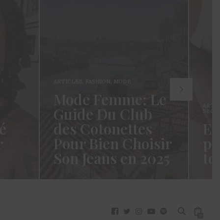
ARTICLES
,
FASHION
,
MODE
Mode Femme: Le
ARTI
Guide Du Club
SECR
é
des Cotonettes
Et
r
Pour Bien Choisir
pa
Son Jeans en 2025
to
oui ça
Coucou les Cotonettes ! Wawww !
Hello
vez
Cela fait tellement longtemps que
momen
j’ai hésité dès la…
j’es
READ MORE →
READ
0