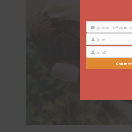
johnsmith@exampl
VOTRE
EMAIL
John
PRÉNOM
Smith
NOM
Soumet