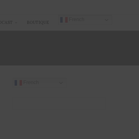
French
DCAST
BOUTIQUE
?
French