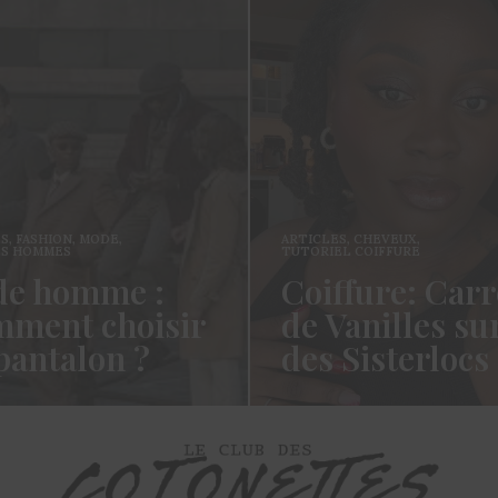
ARTICLES
,
FASHION
,
MODE
Mode Femme:
LES
,
CHEVEUX
,
Guide Du Clu
IEL COIFFURE
ffure: Carré
des Cotonett
Vanilles sur
Pour Bien Cho
 Sisterlocs
Son Jeans en 
Les Cotonettes, Alors oui ça
Coucou les Cotonettes ! W
ongtemps, oui vous m’avez
Cela fait tellement longtem
é et oui je…
j’ai hésité dès la…
MORE →
READ MORE →