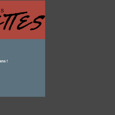
this
module
ans !