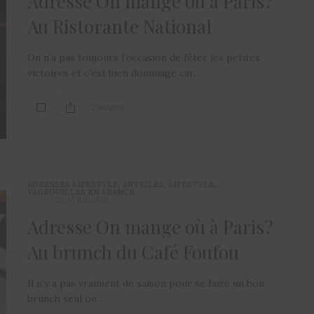
Adresse On mange où à Paris?
Au Ristorante National
On n’a pas toujours l’occasion de fêter les petites
victoires et c’est bien dommage car…
2 SHARES
ADRESSES LIFESTYLE
,
ARTICLES
,
LIFESTYLE
,
VADROUILLES EN FRANCE
22 AVRIL 2019
Adresse On mange où à Paris?
Au brunch du Café Foufou
Il n’y a pas vraiment de saison pour se faire un bon
brunch seul ou…