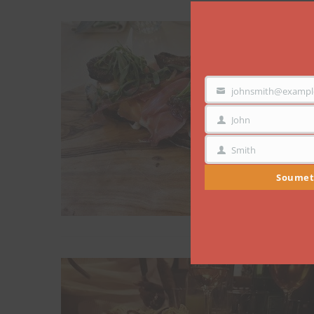
johnsmith@exampl
VOTRE
EMAIL
John
PRÉNOM
Smith
NOM
Soumet