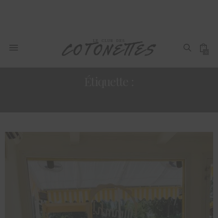
0
Étiquette :
CRÊPERIE