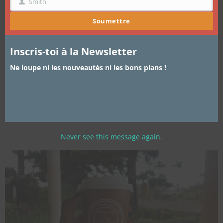
Smith
NOM
[Où Manger] Mmmh la crêperie, le
Soumettre
nouveau lieu favori des gourmands
Inscris-toi à la Newsletter
de Douala !
Ne loupe ni les nouveautés ni les bons plans !
Hello les cotonettes ! Je vais encore vous parler d’une crêperie,
mais celle-ci est à…
Never see this message again.