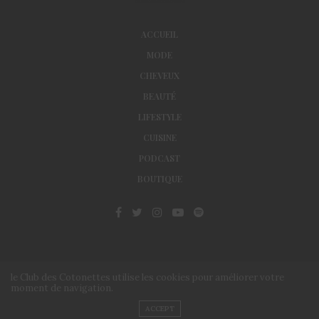
ACCUEIL
MODE
CHEVEUX
BEAUTÉ
LIFESTYLE
CUISINE
PODCAST
BOUTIQUE
le Club des Cotonettes utilise les cookies pour améliorer votre
moment de navigation.
© Le Club des Cotonettes - Copyrights 2013 ©
ACCEPT