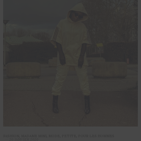
FASHION
,
MADAME MINI
,
MODE
,
PETITE
,
POUR LES HOMMES
20 JANVIER 2020